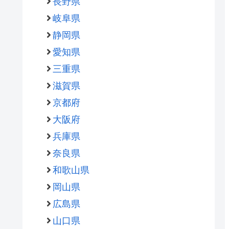
長野県
岐阜県
静岡県
愛知県
三重県
滋賀県
京都府
大阪府
兵庫県
奈良県
和歌山県
岡山県
広島県
山口県