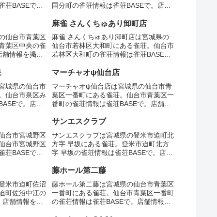
荘BASEで。
国分町の雀荘情報は雀荘BASEで。店舗
情報を掲載。
麻雀 さんくちゅあり卸町店
の仙台市青葉区
麻雀 さんくちゅあり卸町店は宮城県の
青葉区中央の雀
仙台市若林区大和町にある雀荘。仙台市
店舗情報を掲
若林区大和町の雀荘情報は雀荘BASE
で。店舗情報を掲載。
泉
マーチャオψ仙台店
宮城県の仙台市
マーチャオψ仙台店は宮城県の仙台市青
。仙台市泉区み
葉区一番町にある雀荘。仙台市青葉区一
ASEで。店舗
番町の雀荘情報は雀荘BASEで。店舗情
報を掲載。
サンエスクラブ
仙台市宮城野区
サンエスクラブは宮城県の登米市迫町北
仙台市宮城野区
方字 早坂にある雀荘。登米市迫町北方
荘BASEで。
字 早坂の雀荘情報は雀荘BASEで。店舗
情報を掲載。
藤ホール第二藤
登米市迫町佐沼
藤ホール第二藤は宮城県の仙台市青葉区
迫町佐沼中江の
一番町にある雀荘。仙台市青葉区一番町
。店舗情報を掲
の雀荘情報は雀荘BASEで。店舗情報を
掲載。