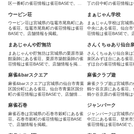
区一番町の雀荘情報は雀荘BASEで。店
丁の目中町の雀荘情報は雀
舗情報を掲載。
店舗情報を掲載。
ウーピン荘
まぁじゃん学校
ウーピン荘は宮城県の塩竈市尾島町にあ
まぁじゃん学校は宮城県
る雀荘。塩竈市尾島町の雀荘情報は雀荘
中央にある雀荘。仙台市
BASEで。店舗情報を掲載。
荘情報は雀荘BASEで。
載。
まあじゃんや貯無坊
さんくちゅあり仙台
まあじゃんや貯無坊は宮城県の栗原市築
さんくちゅあり仙台泉は
館薬師にある雀荘。栗原市築館薬師の雀
泉区みずほ台にある雀荘
荘情報は雀荘BASEで。店舗情報を掲
ずほ台の雀荘情報は雀荘B
載。
情報を掲載。
麻雀&barスクエア
麻雀クラブ遊
麻雀&barスクエアは宮城県の仙台市青葉
麻雀クラブ遊は宮城県の
区国分町にある雀荘。仙台市青葉区国分
鶴ケ谷京原にある雀荘。
町の雀荘情報は雀荘BASEで。店舗情報
鶴ケ谷京原の雀荘情報は雀
を掲載。
店舗情報を掲載。
麻雀石巻
ジャンパーク
麻雀石巻は宮城県の石巻市穀町にある雀
ジャンパークは宮城県の
荘。石巻市穀町の雀荘情報は雀荘BASE
中江にある雀荘。登米市
で。店舗情報を掲載。
雀荘情報は雀荘BASEで
載。