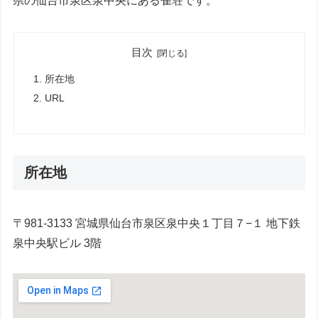
県の仙台市泉区泉中央にある雀荘です。
目次
所在地
URL
所在地
〒981-3133 宮城県仙台市泉区泉中央１丁目７−１ 地下鉄
泉中央駅ビル 3階