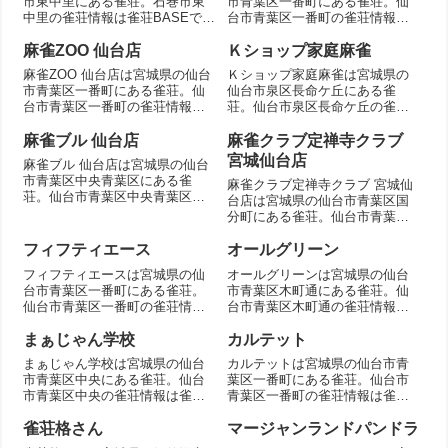
市東中里にある雀荘。石巻市東
市青葉区一番町にある雀荘。仙
中里の雀荘情報は雀荘BASEで。
台市青葉区一番町の雀荘情報は
店舗情報を掲載。
雀荘BASEで。店舗情報を掲載。
麻雀ZOO 仙台店
Ｋショップ家庭麻雀
麻雀ZOO 仙台店は宮城県の仙台
Ｋショップ家庭麻雀は宮城県の
市青葉区一番町にある雀荘。仙
仙台市泉区長命ケ丘にある雀
台市青葉区一番町の雀荘情報は
荘。仙台市泉区長命ケ丘の雀荘
雀荘BASEで。店舗情報を掲載。
情報は雀荘BASEで。店舗情報を
掲載。
麻雀ブル 仙台店
麻雀クラブ定禅寺クラブ
宮城仙台店
麻雀ブル 仙台店は宮城県の仙台
市青葉区中央青葉区にある雀
麻雀クラブ定禅寺クラブ 宮城仙
荘。仙台市青葉区中央青葉区の
台店は宮城県の仙台市青葉区国
雀荘情報は雀荘BASEで。店舗情
分町にある雀荘。仙台市青葉区
報を掲載。
国分町の雀荘情報は雀荘BASE
で。店舗情報を掲載。
フィフティエース
オールグリーン
フィフティエースは宮城県の仙
オールグリーンは宮城県の仙台
台市青葉区一番町にある雀荘。
市青葉区木町通にある雀荘。仙
仙台市青葉区一番町の雀荘情報
台市青葉区木町通の雀荘情報は
は雀荘BASEで。店舗情報を掲
雀荘BASEで。店舗情報を掲載。
載。
まぁじゃん学校
カルテット
まぁじゃん学校は宮城県の仙台
カルテットは宮城県の仙台市青
市青葉区中央にある雀荘。仙台
葉区一番町にある雀荘。仙台市
市青葉区中央の雀荘情報は雀荘
青葉区一番町の雀荘情報は雀荘
BASEで。店舗情報を掲載。
BASEで。店舗情報を掲載。
雀荘格さん
マージャンランドパンドラ