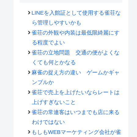
LINEを入館証として使用する雀荘な
ら管理しやすいかも
雀荘の外観や内装は最低限綺麗にす
る程度でよい
雀荘の立地問題 交通の便がよくな
くても何とかなる
麻雀の捉え方の違い ゲームかギャ
ンブルか
雀荘で売上を上げたいならレートは
上げすぎないこと
雀荘の常連客はいつまでも店に来る
わけではない
もしもWEBマーケティング会社が雀