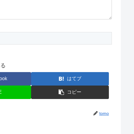
する
ook
はてブ
E
コピー
tomo