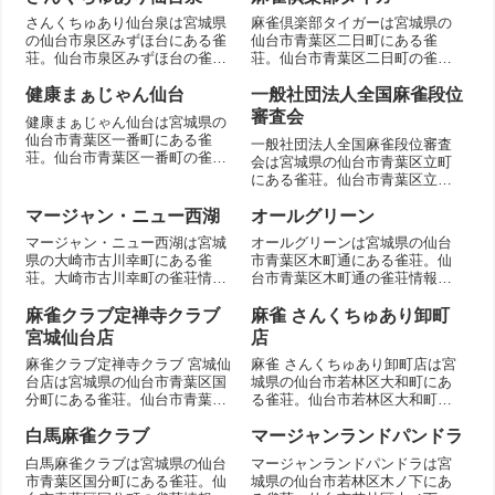
さんくちゅあり仙台泉は宮城県
麻雀倶楽部タイガーは宮城県の
の仙台市泉区みずほ台にある雀
仙台市青葉区二日町にある雀
荘。仙台市泉区みずほ台の雀荘
荘。仙台市青葉区二日町の雀荘
情報は雀荘BASEで。店舗情報を
情報は雀荘BASEで。店舗情報を
掲載。
掲載。
健康まぁじゃん仙台
一般社団法人全国麻雀段位
審査会
健康まぁじゃん仙台は宮城県の
仙台市青葉区一番町にある雀
一般社団法人全国麻雀段位審査
荘。仙台市青葉区一番町の雀荘
会は宮城県の仙台市青葉区立町
情報は雀荘BASEで。店舗情報を
にある雀荘。仙台市青葉区立町
掲載。
の雀荘情報は雀荘BASEで。店舗
情報を掲載。
マージャン・ニュー西湖
オールグリーン
マージャン・ニュー西湖は宮城
オールグリーンは宮城県の仙台
県の大崎市古川幸町にある雀
市青葉区木町通にある雀荘。仙
荘。大崎市古川幸町の雀荘情報
台市青葉区木町通の雀荘情報は
は雀荘BASEで。店舗情報を掲
雀荘BASEで。店舗情報を掲載。
載。
麻雀クラブ定禅寺クラブ
麻雀 さんくちゅあり卸町
宮城仙台店
店
麻雀クラブ定禅寺クラブ 宮城仙
麻雀 さんくちゅあり卸町店は宮
台店は宮城県の仙台市青葉区国
城県の仙台市若林区大和町にあ
分町にある雀荘。仙台市青葉区
る雀荘。仙台市若林区大和町の
国分町の雀荘情報は雀荘BASE
雀荘情報は雀荘BASEで。店舗情
で。店舗情報を掲載。
報を掲載。
白馬麻雀クラブ
マージャンランドパンドラ
白馬麻雀クラブは宮城県の仙台
マージャンランドパンドラは宮
市青葉区国分町にある雀荘。仙
城県の仙台市若林区木ノ下にあ