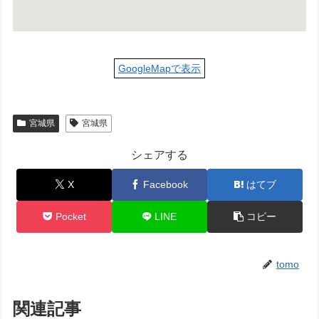
GoogleMapで表示
宮城県
宮城県
シェアする
X
Facebook
はてブ
Pocket
LINE
コピー
tomo
関連記事