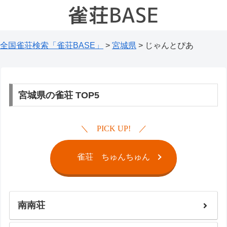
全国雀荘検索「雀荘BASE」
>
宮城県
>
じゃんとぴあ
宮城県の雀荘 TOP5
PICK UP!
雀荘 ちゅんちゅん
南南荘