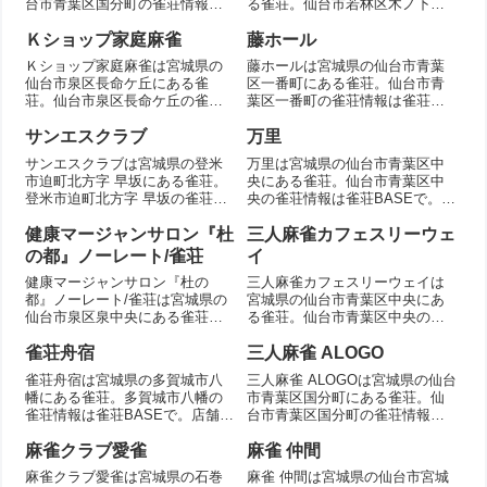
台市青葉区国分町の雀荘情報は
る雀荘。仙台市若林区木ノ下の
雀荘BASEで。店舗情報を掲載。
雀荘情報は雀荘BASEで。店舗情
報を掲載。
Ｋショップ家庭麻雀
藤ホール
Ｋショップ家庭麻雀は宮城県の
藤ホールは宮城県の仙台市青葉
仙台市泉区長命ケ丘にある雀
区一番町にある雀荘。仙台市青
荘。仙台市泉区長命ケ丘の雀荘
葉区一番町の雀荘情報は雀荘
情報は雀荘BASEで。店舗情報を
BASEで。店舗情報を掲載。
掲載。
サンエスクラブ
万里
サンエスクラブは宮城県の登米
万里は宮城県の仙台市青葉区中
市迫町北方字 早坂にある雀荘。
央にある雀荘。仙台市青葉区中
登米市迫町北方字 早坂の雀荘情
央の雀荘情報は雀荘BASEで。店
報は雀荘BASEで。店舗情報を掲
舗情報を掲載。
載。
健康マージャンサロン『杜
三人麻雀カフェスリーウェ
の都』ノーレート/雀荘
イ
健康マージャンサロン『杜の
三人麻雀カフェスリーウェイは
都』ノーレート/雀荘は宮城県の
宮城県の仙台市青葉区中央にあ
仙台市泉区泉中央にある雀荘。
る雀荘。仙台市青葉区中央の雀
仙台市泉区泉中央の雀荘情報は
荘情報は雀荘BASEで。店舗情報
雀荘BASEで。店舗情報を掲載。
を掲載。
雀荘舟宿
三人麻雀 ALOGO
雀荘舟宿は宮城県の多賀城市八
三人麻雀 ALOGOは宮城県の仙台
幡にある雀荘。多賀城市八幡の
市青葉区国分町にある雀荘。仙
雀荘情報は雀荘BASEで。店舗情
台市青葉区国分町の雀荘情報は
報を掲載。
雀荘BASEで。店舗情報を掲載。
麻雀クラブ愛雀
麻雀 仲間
麻雀クラブ愛雀は宮城県の石巻
麻雀 仲間は宮城県の仙台市宮城