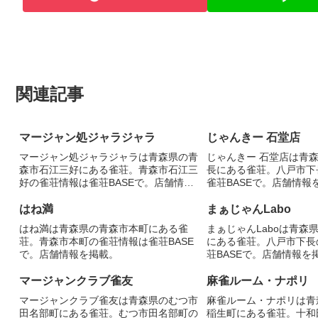
関連記事
マージャン処ジャラジャラ
じゃんきー 石堂店
マージャン処ジャラジャラは青森県の青
じゃんきー 石堂店は青
森市石江三好にある雀荘。青森市石江三
長にある雀荘。八戸市下
好の雀荘情報は雀荘BASEで。店舗情報
雀荘BASEで。店舗情報
を掲載。
はね満
まぁじゃんLabo
はね満は青森県の青森市本町にある雀
まぁじゃんLaboは青森
荘。青森市本町の雀荘情報は雀荘BASE
にある雀荘。八戸市下長
で。店舗情報を掲載。
荘BASEで。店舗情報を
マージャンクラブ雀友
麻雀ルーム・ナポリ
マージャンクラブ雀友は青森県のむつ市
麻雀ルーム・ナポリは青
田名部町にある雀荘。むつ市田名部町の
稲生町にある雀荘。十和