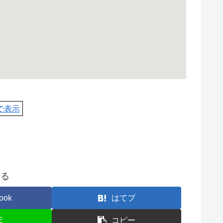
pで表示
する
ook
はてブ
E
コピー