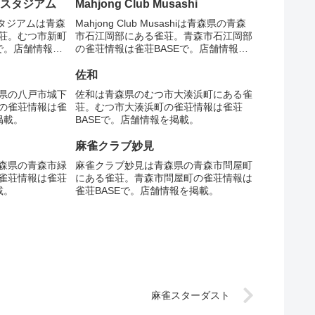
−スタジアム
Mahjong Club Musashi
スタジアムは青森
Mahjong Club Musashiは青森県の青森
荘。むつ市新町
市石江岡部にある雀荘。青森市石江岡部
で。店舗情報を
の雀荘情報は雀荘BASEで。店舗情報を
掲載。
佐和
県の八戸市城下
佐和は青森県のむつ市大湊浜町にある雀
の雀荘情報は雀
荘。むつ市大湊浜町の雀荘情報は雀荘
掲載。
BASEで。店舗情報を掲載。
麻雀クラブ妙見
森県の青森市緑
麻雀クラブ妙見は青森県の青森市問屋町
雀荘情報は雀荘
にある雀荘。青森市問屋町の雀荘情報は
載。
雀荘BASEで。店舗情報を掲載。
麻雀スターダスト