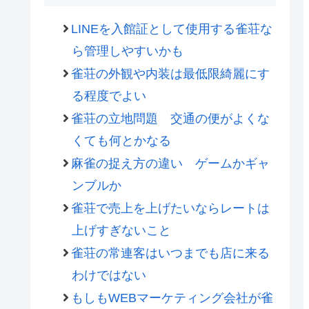
LINEを入館証として使用する雀荘な
ら管理しやすいかも
雀荘の外観や内装は最低限綺麗にす
る程度でよい
雀荘の立地問題 交通の便がよくな
くても何とかなる
麻雀の捉え方の違い ゲームかギャ
ンブルか
雀荘で売上を上げたいならレートは
上げすぎないこと
雀荘の常連客はいつまでも店に来る
わけではない
もしもWEBマーケティング会社が雀