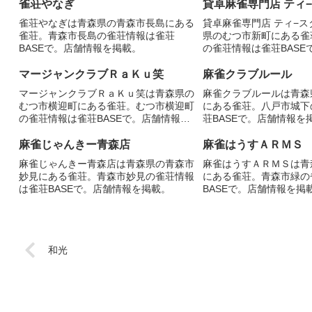
雀荘やなぎ
貸卓麻雀専門店 ティ
雀荘やなぎは青森県の青森市長島にある
貸卓麻雀専門店 ティ−
雀荘。青森市長島の雀荘情報は雀荘
県のむつ市新町にある雀
BASEで。店舗情報を掲載。
の雀荘情報は雀荘BASE
掲載。
マージャンクラブＲａＫｕ笑
麻雀クラブルール
マージャンクラブＲａＫｕ笑は青森県の
麻雀クラブルールは青森
むつ市横迎町にある雀荘。むつ市横迎町
にある雀荘。八戸市城下
の雀荘情報は雀荘BASEで。店舗情報を
荘BASEで。店舗情報を
掲載。
麻雀じゃんきー青森店
麻雀はうすＡＲＭＳ
麻雀じゃんきー青森店は青森県の青森市
麻雀はうすＡＲＭＳは青
妙見にある雀荘。青森市妙見の雀荘情報
にある雀荘。青森市緑の
は雀荘BASEで。店舗情報を掲載。
BASEで。店舗情報を掲
和光