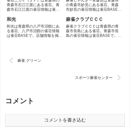
雀荘ニカイ（２Ｆ）は青森県の
麻雀じゃんきー青森店は青森県
青森市石江江渡にある雀荘。青
の青森市妙見にある雀荘。青森
森市石江江渡の雀荘情報は雀荘
市妙見の雀荘情報は雀荘BASE
BASEで。店舗情報を掲載。
で。店舗情報を掲載。
和光
麻雀クラブＣＣＣ
和光は青森県の八戸市沼館にあ
麻雀クラブＣＣＣは青森県の青
る雀荘。八戸市沼館の雀荘情報
森市長島にある雀荘。青森市長
は雀荘BASEで。店舗情報を掲
島の雀荘情報は雀荘BASEで。店
載。
舗情報を掲載。
麻雀 グリーン
スポーツ麻雀センター
コメント
コメントを書き込む