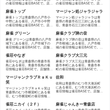
の雀荘情報は雀荘BASEで。店舗
の雀荘情報は雀荘BASEで。店舗
情報を掲載。
情報を掲載。
麻雀トップ
マージャン処ジャラジャラ
麻雀トップは青森県の八戸市小
マージャン処ジャラジャラは青
中野にある雀荘。八戸市小中野
森県の青森市石江三好にある雀
の雀荘情報は雀荘BASEで。店舗
荘。青森市石江三好の雀荘情報
情報を掲載。
は雀荘BASEで。店舗情報を掲
載。
麻雀 グリーン
麻雀クラブ牌の音
麻雀 グリーンは青森県の八戸市
麻雀クラブ牌の音は青森県の八
城下にある雀荘。八戸市城下の
戸市根城にある雀荘。八戸市根
雀荘情報は雀荘BASEで。店舗情
城の雀荘情報は雀荘BASEで。店
報を掲載。
舗情報を掲載。
雀荘やなぎ
麻雀クラブ大三元
雀荘やなぎは青森県の青森市長
麻雀クラブ大三元は青森県の青
島にある雀荘。青森市長島の雀
森市本町にある雀荘。青森市本
荘情報は雀荘BASEで。店舗情報
町の雀荘情報は雀荘BASEで。店
を掲載。
舗情報を掲載。
マージャンクラブＲａＫｕ
佐和
笑
佐和は青森県のむつ市大湊浜町
にある雀荘。むつ市大湊浜町の
マージャンクラブＲａＫｕ笑は
雀荘情報は雀荘BASEで。店舗情
青森県のむつ市横迎町にある雀
報を掲載。
荘。むつ市横迎町の雀荘情報は
雀荘BASEで。店舗情報を掲載。
雀荘ニカイ（２Ｆ）
麻雀じゃんきー青森店