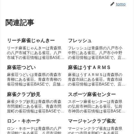
tomo
関連記事
リーチ麻雀じゃんきー
フレッシュ
リーチ麻雀じゃんきーは青森県
フレッシュは青森県の八戸市小
の八戸市城下にある雀荘。八戸
中野にある雀荘。八戸市小中野
市城下の雀荘情報は雀荘BASE
の雀荘情報は雀荘BASEで。店舗
で。店舗情報を掲載。
情報を掲載。
麻雀荘つどい
麻雀はうすＡＲＭＳ
麻雀荘つどいは青森県の青森市
麻雀はうすＡＲＭＳは青森県の
青柳にある雀荘。青森市青柳の
青森市緑にある雀荘。青森市緑
雀荘情報は雀荘BASEで。店舗情
の雀荘情報は雀荘BASEで。店舗
報を掲載。
情報を掲載。
麻雀クラブ妙見
スポーツ麻雀センター
麻雀クラブ妙見は青森県の青森
スポーツ麻雀センターは青森県
市問屋町にある雀荘。青森市問
の弘前市神田にある雀荘。弘前
屋町の雀荘情報は雀荘BASEで。
市神田の雀荘情報は雀荘BASE
店舗情報を掲載。
で。店舗情報を掲載。
ロン・キホーテ
マージャンクラブ雀友
ロン・キホーテは青森県の八戸
マージャンクラブ雀友は青森県
市沼館にある雀荘。八戸市沼館
のむつ市田名部町にある雀荘。