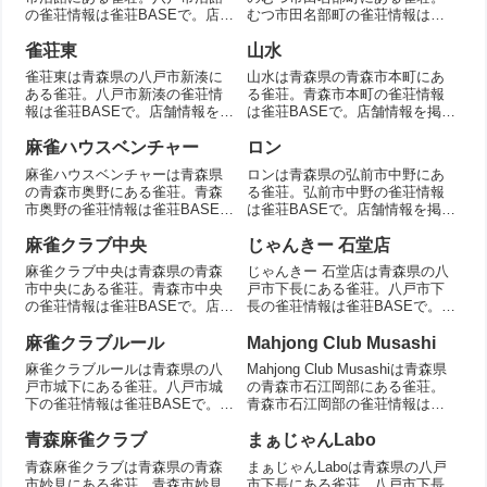
の雀荘情報は雀荘BASEで。店舗
むつ市田名部町の雀荘情報は雀
情報を掲載。
荘BASEで。店舗情報を掲載。
雀荘東
山水
雀荘東は青森県の八戸市新湊に
山水は青森県の青森市本町にあ
ある雀荘。八戸市新湊の雀荘情
る雀荘。青森市本町の雀荘情報
報は雀荘BASEで。店舗情報を掲
は雀荘BASEで。店舗情報を掲
載。
載。
麻雀ハウスベンチャー
ロン
麻雀ハウスベンチャーは青森県
ロンは青森県の弘前市中野にあ
の青森市奥野にある雀荘。青森
る雀荘。弘前市中野の雀荘情報
市奥野の雀荘情報は雀荘BASE
は雀荘BASEで。店舗情報を掲
で。店舗情報を掲載。
載。
麻雀クラブ中央
じゃんきー 石堂店
麻雀クラブ中央は青森県の青森
じゃんきー 石堂店は青森県の八
市中央にある雀荘。青森市中央
戸市下長にある雀荘。八戸市下
の雀荘情報は雀荘BASEで。店舗
長の雀荘情報は雀荘BASEで。店
情報を掲載。
舗情報を掲載。
麻雀クラブルール
Mahjong Club Musashi
麻雀クラブルールは青森県の八
Mahjong Club Musashiは青森県
戸市城下にある雀荘。八戸市城
の青森市石江岡部にある雀荘。
下の雀荘情報は雀荘BASEで。店
青森市石江岡部の雀荘情報は雀
舗情報を掲載。
荘BASEで。店舗情報を掲載。
青森麻雀クラブ
まぁじゃんLabo
青森麻雀クラブは青森県の青森
まぁじゃんLaboは青森県の八戸
市妙見にある雀荘。青森市妙見
市下長にある雀荘。八戸市下長