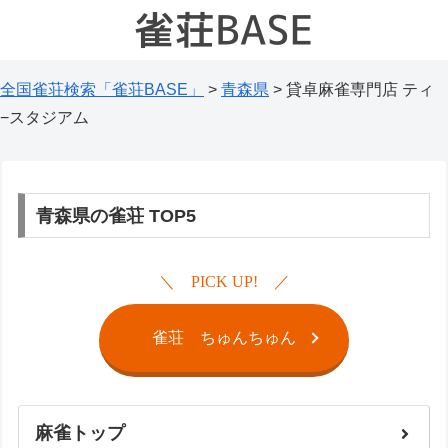
全国雀荘検索「雀荘BASE」
>
青森県
>
貸卓麻雀専門店 ティ
−スタジアム
青森県の雀荘 TOP5
PICK UP!
雀荘 ちゅんちゅん
麻雀トップ