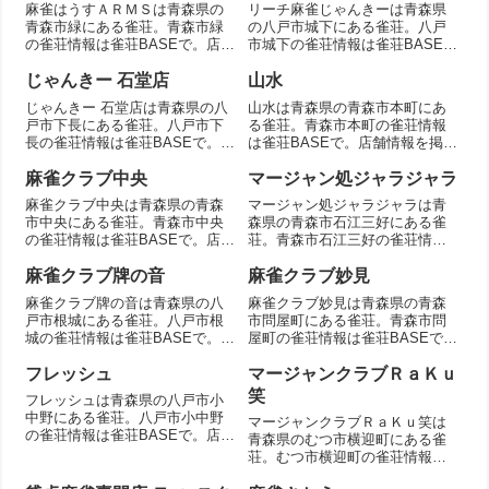
麻雀はうすＡＲＭＳは青森県の
リーチ麻雀じゃんきーは青森県
青森市緑にある雀荘。青森市緑
の八戸市城下にある雀荘。八戸
の雀荘情報は雀荘BASEで。店舗
市城下の雀荘情報は雀荘BASE
情報を掲載。
で。店舗情報を掲載。
じゃんきー 石堂店
山水
じゃんきー 石堂店は青森県の八
山水は青森県の青森市本町にあ
戸市下長にある雀荘。八戸市下
る雀荘。青森市本町の雀荘情報
長の雀荘情報は雀荘BASEで。店
は雀荘BASEで。店舗情報を掲
舗情報を掲載。
載。
麻雀クラブ中央
マージャン処ジャラジャラ
麻雀クラブ中央は青森県の青森
マージャン処ジャラジャラは青
市中央にある雀荘。青森市中央
森県の青森市石江三好にある雀
の雀荘情報は雀荘BASEで。店舗
荘。青森市石江三好の雀荘情報
情報を掲載。
は雀荘BASEで。店舗情報を掲
載。
麻雀クラブ牌の音
麻雀クラブ妙見
麻雀クラブ牌の音は青森県の八
麻雀クラブ妙見は青森県の青森
戸市根城にある雀荘。八戸市根
市問屋町にある雀荘。青森市問
城の雀荘情報は雀荘BASEで。店
屋町の雀荘情報は雀荘BASEで。
舗情報を掲載。
店舗情報を掲載。
フレッシュ
マージャンクラブＲａＫｕ
笑
フレッシュは青森県の八戸市小
中野にある雀荘。八戸市小中野
マージャンクラブＲａＫｕ笑は
の雀荘情報は雀荘BASEで。店舗
青森県のむつ市横迎町にある雀
情報を掲載。
荘。むつ市横迎町の雀荘情報は
雀荘BASEで。店舗情報を掲載。