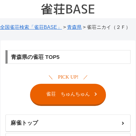
全国雀荘検索「雀荘BASE」
>
青森県
>
雀荘ニカイ（２Ｆ）
青森県の雀荘 TOP5
PICK UP!
雀荘 ちゅんちゅん
麻雀トップ