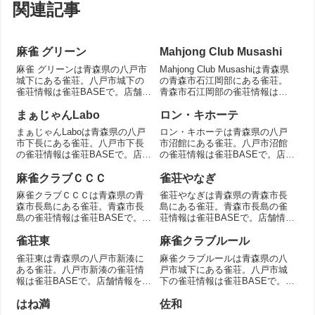
関連記事
麻雀 グリーン
Mahjong Club Musashi
麻雀 グリーンは青森県の八戸市
Mahjong Club Musashiは青森県
城下にある雀荘。八戸市城下の
の青森市石江岡部にある雀荘。
雀荘情報は雀荘BASEで。店舗情
青森市石江岡部の雀荘情報は雀
報を掲載。
荘BASEで。店舗情報を掲載。
まぁじゃんLabo
ロン・キホーテ
まぁじゃんLaboは青森県の八戸
ロン・キホーテは青森県の八戸
市下長にある雀荘。八戸市下長
市沼館にある雀荘。八戸市沼館
の雀荘情報は雀荘BASEで。店舗
の雀荘情報は雀荘BASEで。店舗
情報を掲載。
情報を掲載。
麻雀クラブＣＣＣ
雀荘やなぎ
麻雀クラブＣＣＣは青森県の青
雀荘やなぎは青森県の青森市長
森市長島にある雀荘。青森市長
島にある雀荘。青森市長島の雀
島の雀荘情報は雀荘BASEで。店
荘情報は雀荘BASEで。店舗情報
舗情報を掲載。
を掲載。
雀荘東
麻雀クラブルール
雀荘東は青森県の八戸市新湊に
麻雀クラブルールは青森県の八
ある雀荘。八戸市新湊の雀荘情
戸市城下にある雀荘。八戸市城
報は雀荘BASEで。店舗情報を掲
下の雀荘情報は雀荘BASEで。店
載。
舗情報を掲載。
はね満
佐和