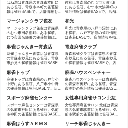
はね満は青森県の青森市本町に
佐和は青森県のむつ市大湊浜町
ある雀荘。青森市本町の雀荘情
にある雀荘。むつ市大湊浜町の
報は雀荘BASEで。店舗情報を掲
雀荘情報は雀荘BASEで。店舗情
載。
報を掲載。
マージャンクラブ雀友
和光
マージャンクラブ雀友は青森県
和光は青森県の八戸市沼館にあ
のむつ市田名部町にある雀荘。
る雀荘。八戸市沼館の雀荘情報
むつ市田名部町の雀荘情報は雀
は雀荘BASEで。店舗情報を掲
荘BASEで。店舗情報を掲載。
載。
麻雀じゃんきー青森店
青森麻雀クラブ
麻雀じゃんきー青森店は青森県
青森麻雀クラブは青森県の青森
の青森市妙見にある雀荘。青森
市妙見にある雀荘。青森市妙見
市妙見の雀荘情報は雀荘BASE
の雀荘情報は雀荘BASEで。店舗
で。店舗情報を掲載。
情報を掲載。
麻雀トップ
麻雀ハウスベンチャー
麻雀トップは青森県の八戸市小
麻雀ハウスベンチャーは青森県
中野にある雀荘。八戸市小中野
の青森市奥野にある雀荘。青森
の雀荘情報は雀荘BASEで。店舗
市奥野の雀荘情報は雀荘BASE
情報を掲載。
で。店舗情報を掲載。
スポーツ麻雀センター
女性専用麻雀サロン 北紅
スポーツ麻雀センターは青森県
女性専用麻雀サロン 北紅は青森
の弘前市神田にある雀荘。弘前
県の弘前市駅前にある雀荘。弘
市神田の雀荘情報は雀荘BASE
前市駅前の雀荘情報は雀荘BASE
で。店舗情報を掲載。
で。店舗情報を掲載。
麻雀はうすＡＲＭＳ
リーチ麻雀じゃんきー