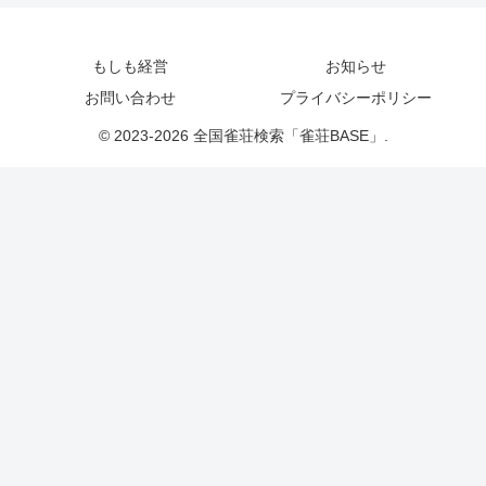
もしも経営
お知らせ
お問い合わせ
プライバシーポリシー
© 2023-2026 全国雀荘検索「雀荘BASE」.