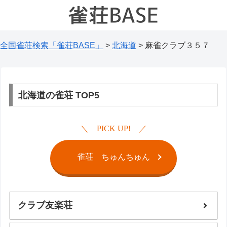
全国雀荘検索「雀荘BASE」
>
北海道
>
麻雀クラブ３５７
北海道の雀荘 TOP5
PICK UP!
雀荘 ちゅんちゅん
クラブ友楽荘