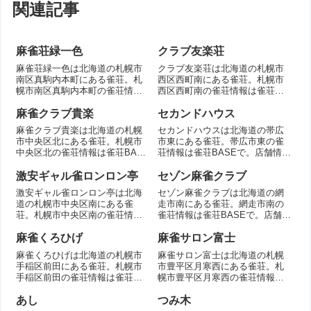
関連記事
麻雀荘緑一色
クラブ友楽荘
麻雀荘緑一色は北海道の札幌市
クラブ友楽荘は北海道の札幌市
南区真駒内本町にある雀荘。札
西区西町南にある雀荘。札幌市
幌市南区真駒内本町の雀荘情報
西区西町南の雀荘情報は雀荘
は雀荘BASEで。店舗情報を掲
BASEで。店舗情報を掲載。
載。
麻雀クラブ貴楽
セカンドハウス
麻雀クラブ貴楽は北海道の札幌
セカンドハウスは北海道の帯広
市中央区北にある雀荘。札幌市
市東にある雀荘。帯広市東の雀
中央区北の雀荘情報は雀荘BASE
荘情報は雀荘BASEで。店舗情報
で。店舗情報を掲載。
を掲載。
激安ギャル雀ロンロン亭
セゾン麻雀クラブ
激安ギャル雀ロンロン亭は北海
セゾン麻雀クラブは北海道の網
道の札幌市中央区南にある雀
走市南にある雀荘。網走市南の
荘。札幌市中央区南の雀荘情報
雀荘情報は雀荘BASEで。店舗情
は雀荘BASEで。店舗情報を掲
報を掲載。
載。
麻雀くろひげ
麻雀サロン富士
麻雀くろひげは北海道の札幌市
麻雀サロン富士は北海道の札幌
手稲区前田にある雀荘。札幌市
市豊平区月寒西にある雀荘。札
手稲区前田の雀荘情報は雀荘
幌市豊平区月寒西の雀荘情報は
BASEで。店舗情報を掲載。
雀荘BASEで。店舗情報を掲載。
あし
つみ木