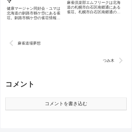
マ
麻雀倶楽部エムフリークは北海
道の札幌市白石区南郷通にある
健康マージャン同好会・ユマは
雀荘。札幌市白石区南郷通の雀
北海道の釧路市鶴ケ岱にある雀
荘情報は雀荘BASEで。店舗情報
荘。釧路市鶴ケ岱の雀荘情報は
を掲載。
雀荘BASEで。店舗情報を掲載。
麻雀道場夢想
つみ木
コメント
コメントを書き込む