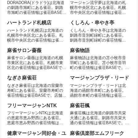
DORADORA(ドラドラ)は北海道
マージャン流宇夢は北海道の札
の釧路市旭町にある雀荘。釧路
幌市中央区北にある雀荘。札幌
市旭町の雀荘情報は雀荘BASE
市中央区北の雀荘情報は雀荘
で。店舗情報を掲載。
BASEで。店舗情報を掲載。
ハートランド札幌店
くしろん・串やき亭
ハートランド札幌店は北海道の
くしろん・串やき亭は北海道の
札幌市中央区北にある雀荘。札
釧路市音別町緑町にある雀荘。
幌市中央区北の雀荘情報は雀荘
釧路市音別町緑町の雀荘情報は
BASEで。店舗情報を掲載。
雀荘BASEで。店舗情報を掲載。
麻雀サロン薔薇
麻雀物語
麻雀サロン薔薇は北海道の札幌
麻雀物語は北海道の苫小牧市音
市東区北にある雀荘。札幌市東
羽町にある雀荘。苫小牧市音羽
区北の雀荘情報は雀荘BASEで。
町の雀荘情報は雀荘BASEで。店
店舗情報を掲載。
舗情報を掲載。
なぎさ麻雀荘
マージャンプラザ・リード
なぎさ麻雀荘は北海道の室蘭市
マージャンプラザ・リードは北
寿町にある雀荘。室蘭市寿町の
海道の函館市本町にある雀荘。
雀荘情報は雀荘BASEで。店舗情
函館市本町の雀荘情報は雀荘
報を掲載。
BASEで。店舗情報を掲載。
フリーマージャンNTK
麻雀荘楓
フリーマージャンNTKは北海道
麻雀荘楓は北海道の釧路市共栄
の恵庭市恵み野西にある雀荘。
大通にある雀荘。釧路市共栄大
恵庭市恵み野西の雀荘情報は雀
通の雀荘情報は雀荘BASEで。店
荘BASEで。店舗情報を掲載。
舗情報を掲載。
健康マージャン同好会・ユ
麻雀倶楽部エムフリーク