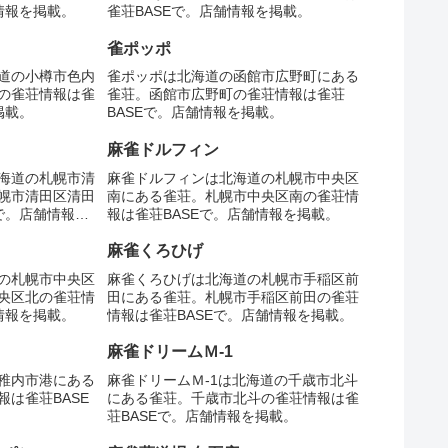
情報を掲載。
雀荘BASEで。店舗情報を掲載。
雀ポッポ
道の小樽市色内
雀ポッポは北海道の函館市広野町にある
の雀荘情報は雀
雀荘。函館市広野町の雀荘情報は雀荘
掲載。
BASEで。店舗情報を掲載。
麻雀ドルフィン
海道の札幌市清
麻雀ドルフィンは北海道の札幌市中央区
幌市清田区清田
南にある雀荘。札幌市中央区南の雀荘情
で。店舗情報を
報は雀荘BASEで。店舗情報を掲載。
麻雀くろひげ
の札幌市中央区
麻雀くろひげは北海道の札幌市手稲区前
央区北の雀荘情
田にある雀荘。札幌市手稲区前田の雀荘
情報を掲載。
情報は雀荘BASEで。店舗情報を掲載。
麻雀ドリームＭ-1
稚内市港にある
麻雀ドリームＭ-1は北海道の千歳市北斗
は雀荘BASE
にある雀荘。千歳市北斗の雀荘情報は雀
荘BASEで。店舗情報を掲載。