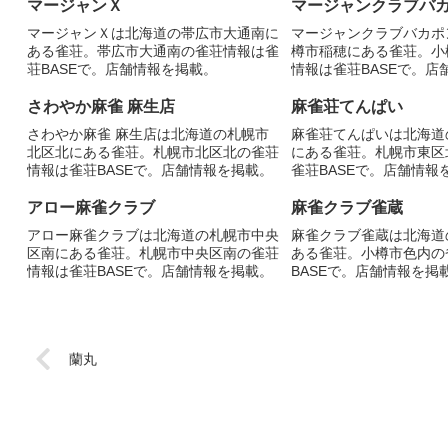
マージャンＸ
マージャンクラブバ
マージャンＸは北海道の帯広市大通南に
マージャンクラブバカポ
ある雀荘。帯広市大通南の雀荘情報は雀
樽市稲穂にある雀荘。小
荘BASEで。店舗情報を掲載。
情報は雀荘BASEで。店
さわやか麻雀 麻生店
麻雀荘てんぱい
さわやか麻雀 麻生店は北海道の札幌市
麻雀荘てんぱいは北海道
北区北にある雀荘。札幌市北区北の雀荘
にある雀荘。札幌市東区
情報は雀荘BASEで。店舗情報を掲載。
雀荘BASEで。店舗情報
アロー麻雀クラブ
麻雀クラブ雀蔵
アロー麻雀クラブは北海道の札幌市中央
麻雀クラブ雀蔵は北海道
区南にある雀荘。札幌市中央区南の雀荘
ある雀荘。小樽市色内の
情報は雀荘BASEで。店舗情報を掲載。
BASEで。店舗情報を掲
蘭丸