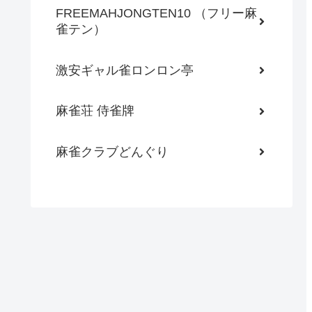
FREEMAHJONGTEN10 （フリー麻
雀テン）
激安ギャル雀ロンロン亭
麻雀荘 侍雀牌
麻雀クラブどんぐり