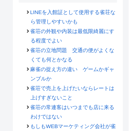
LINEを入館証として使用する雀荘な
ら管理しやすいかも
雀荘の外観や内装は最低限綺麗にす
る程度でよい
雀荘の立地問題 交通の便がよくな
くても何とかなる
麻雀の捉え方の違い ゲームかギャ
ンブルか
雀荘で売上を上げたいならレートは
上げすぎないこと
雀荘の常連客はいつまでも店に来る
わけではない
もしもWEBマーケティング会社が雀