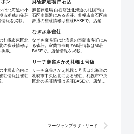
カポン
麻雀夢道場 白石店
ンは北海道の小
麻雀夢道場 白石店は北海道の札幌市白
樽市稲穂の雀荘
石区南郷通にある雀荘。札幌市白石区南
舗情報を掲載。
郷通の雀荘情報は雀荘BASEで。店舗情
報を掲載。
なぎさ麻雀荘
の札幌市東区北
なぎさ麻雀荘は北海道の室蘭市寿町にあ
北の雀荘情報は
る雀荘。室蘭市寿町の雀荘情報は雀荘
を掲載。
BASEで。店舗情報を掲載。
リーチ麻雀さかえ札幌１号店
の小樽市色内に
リーチ麻雀さかえ札幌１号店は北海道の
雀荘情報は雀荘
札幌市中央区北にある雀荘。札幌市中央
載。
区北の雀荘情報は雀荘BASEで。店舗情
報を掲載。
マージャンプラザ・リード