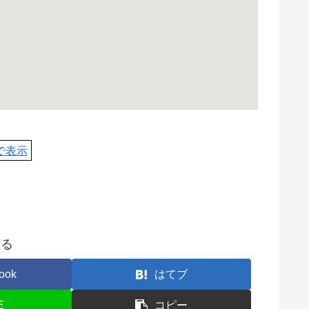
pで表示
する
ook
はてブ
E
コピー