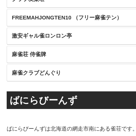
FREEMAHJONGTEN10 （フリー麻雀テン）
激安ギャル雀ロンロン亭
麻雀荘 侍雀牌
麻雀クラブどんぐり
ばにらびーんず
ばにらびーんずは北海道の網走市南にある雀荘です