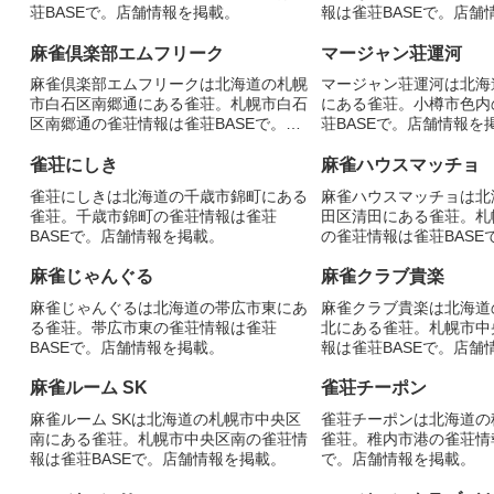
荘BASEで。店舗情報を掲載。
報は雀荘BASEで。店舗
麻雀倶楽部エムフリーク
マージャン荘運河
麻雀倶楽部エムフリークは北海道の札幌
マージャン荘運河は北海
市白石区南郷通にある雀荘。札幌市白石
にある雀荘。小樽市色内
区南郷通の雀荘情報は雀荘BASEで。店
荘BASEで。店舗情報を
舗情報を掲載。
雀荘にしき
麻雀ハウスマッチョ
雀荘にしきは北海道の千歳市錦町にある
麻雀ハウスマッチョは北
雀荘。千歳市錦町の雀荘情報は雀荘
田区清田にある雀荘。札
BASEで。店舗情報を掲載。
の雀荘情報は雀荘BASE
掲載。
麻雀じゃんぐる
麻雀クラブ貴楽
麻雀じゃんぐるは北海道の帯広市東にあ
麻雀クラブ貴楽は北海道
る雀荘。帯広市東の雀荘情報は雀荘
北にある雀荘。札幌市中
BASEで。店舗情報を掲載。
報は雀荘BASEで。店舗
麻雀ルーム SK
雀荘チーポン
麻雀ルーム SKは北海道の札幌市中央区
雀荘チーポンは北海道の
南にある雀荘。札幌市中央区南の雀荘情
雀荘。稚内市港の雀荘情報
報は雀荘BASEで。店舗情報を掲載。
で。店舗情報を掲載。