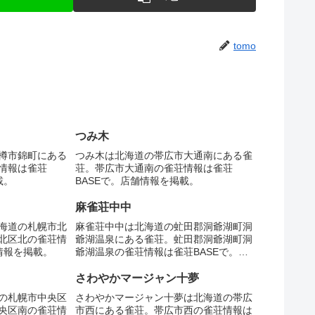
tomo
つみ木
樽市錦町にある
つみ木は北海道の帯広市大通南にある雀
情報は雀荘
荘。帯広市大通南の雀荘情報は雀荘
載。
BASEで。店舗情報を掲載。
麻雀荘中中
海道の札幌市北
麻雀荘中中は北海道の虻田郡洞爺湖町洞
北区北の雀荘情
爺湖温泉にある雀荘。虻田郡洞爺湖町洞
情報を掲載。
爺湖温泉の雀荘情報は雀荘BASEで。店
舗情報を掲載。
さわやかマージャン十夢
の札幌市中央区
さわやかマージャン十夢は北海道の帯広
央区南の雀荘情
市西にある雀荘。帯広市西の雀荘情報は