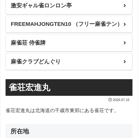
激安ギャル雀ロンロン亭
FREEMAHJONGTEN10 （フリー麻雀テン）
麻雀荘 侍雀牌
麻雀クラブどんぐり
雀荘宏進丸
2026.07.15
雀荘宏進丸は北海道の千歳市東郊にある雀荘です。
所在地