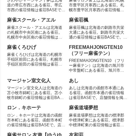
さわやかマージャン十夢は北海
麻雀サロン富士は北海道の札幌
道の帯広市西にある雀荘。帯広
市豊平区月寒西にある雀荘。札
市西の雀荘情報は雀荘BASEで。
幌市豊平区月寒西の雀荘情報は
店舗情報を掲載。
雀荘BASEで。店舗情報を掲載。
麻雀スクール・アエル
麻雀荘楓
麻雀スクール・アエルは北海道
麻雀荘楓は北海道の釧路市共栄
の札幌市中央区南にある雀荘。
大通にある雀荘。釧路市共栄大
札幌市中央区南の雀荘情報は雀
通の雀荘情報は雀荘BASEで。店
荘BASEで。店舗情報を掲載。
舗情報を掲載。
麻雀くろひげ
FREEMAHJONGTEN10
（フリー麻雀テン）
麻雀くろひげは北海道の札幌市
手稲区前田にある雀荘。札幌市
FREEMAHJONGTEN10 （フリ
手稲区前田の雀荘情報は雀荘
ー麻雀テン）は北海道の旭川市
BASEで。店舗情報を掲載。
中常盤町にある雀荘。旭川市中
常盤町の雀荘情報は雀荘BASE
で。店舗情報を掲載。
マージャン室文化人
あし
マージャン室文化人は北海道の
あしは北海道の函館市本通にあ
苫小牧市錦町にある雀荘。苫小
る雀荘。函館市本通の雀荘情報
牧市錦町の雀荘情報は雀荘BASE
は雀荘BASEで。店舗情報を掲
で。店舗情報を掲載。
載。
ロン．キホーテ
麻雀道場夢想
ロン．キホーテは北海道の函館
麻雀道場夢想は北海道の標津郡
市本町にある雀荘。函館市本町
中標津町東にある雀荘。標津郡
の雀荘情報は雀荘BASEで。店舗
中標津町東の雀荘情報は雀荘
情報を掲載。
BASEで。店舗情報を掲載。
麻雀サロン 友遊【ゆうゆ
友和荘