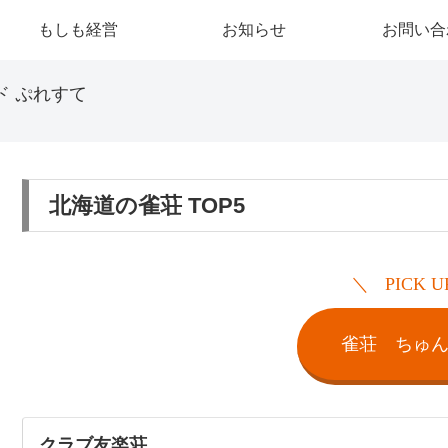
もしも経営
お知らせ
お問い合
ド ぷれすて
北海道の雀荘 TOP5
PICK U
雀荘 ちゅ
クラブ友楽荘