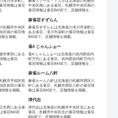
の滝川市本町に
麻雀スクール・アエルは北海道の札幌市
雀荘情報は雀荘
中央区南にある雀荘。札幌市中央区南の
載。
雀荘情報は雀荘BASEで。店舗情報を掲
載。
麻雀荘すずらん
の札幌市中央区
麻雀荘すずらんは北海道の滝川市栄町に
央区南の雀荘情
ある雀荘。滝川市栄町の雀荘情報は雀荘
情報を掲載。
BASEで。店舗情報を掲載。
雀4 じゃんふぉ〜
歳市東郊にある
雀4 じゃんふぉ〜は北海道の岩内郡岩内
情報は雀荘
町万代にある雀荘。岩内郡岩内町万代の
載。
雀荘情報は雀荘BASEで。店舗情報を掲
載。
麻雀ルーム八軒
札幌市手稲区前
麻雀ルーム八軒は北海道の札幌市西区八
稲区前田の雀荘
軒にある雀荘。札幌市西区八軒の雀荘情
舗情報を掲載。
報は雀荘BASEで。店舗情報を掲載。
津代志
広市西にある雀
津代志は北海道の札幌市中央区北にある
雀荘BASE
雀荘。札幌市中央区北の雀荘情報は雀荘
BASEで。店舗情報を掲載。