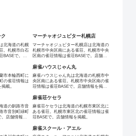
ーク
マーチャオジュピター札幌店
は北海道の札幌
マーチャオジュピター札幌店は北海道の
荘。札幌市白石
札幌市中央区南にある雀荘。札幌市中央
BASEで。店
区南の雀荘情報は雀荘BASEで。店舗情
報を掲載。
麻雀ハウスじゃん丸
蘭市本輪西町に
麻雀ハウスじゃん丸は北海道の札幌市中
町の雀荘情報は
央区南にある雀荘。札幌市中央区南の雀
を掲載。
荘情報は雀荘BASEで。店舗情報を掲
載。
麻雀荘ケセラ
海道の釧路市音
麻雀荘ケセラは北海道の札幌市東区北に
路市音別町緑町
ある雀荘。札幌市東区北の雀荘情報は雀
で。店舗情報を
荘BASEで。店舗情報を掲載。
麻雀スクール・アエル