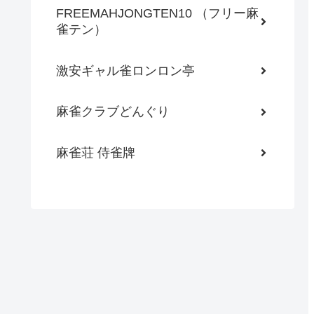
FREEMAHJONGTEN10 （フリー麻
雀テン）
激安ギャル雀ロンロン亭
麻雀クラブどんぐり
麻雀荘 侍雀牌