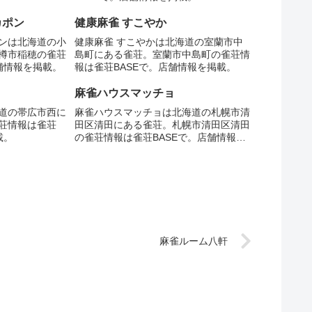
カポン
健康麻雀 すこやか
ンは北海道の小
健康麻雀 すこやかは北海道の室蘭市中
樽市稲穂の雀荘
島町にある雀荘。室蘭市中島町の雀荘情
舗情報を掲載。
報は雀荘BASEで。店舗情報を掲載。
麻雀ハウスマッチョ
道の帯広市西に
麻雀ハウスマッチョは北海道の札幌市清
荘情報は雀荘
田区清田にある雀荘。札幌市清田区清田
載。
の雀荘情報は雀荘BASEで。店舗情報を
掲載。
麻雀ルーム八軒