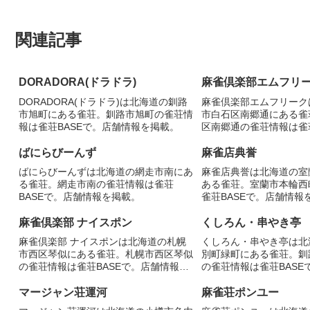
関連記事
DORADORA(ドラドラ)
麻雀倶楽部エムフリ
DORADORA(ドラドラ)は北海道の釧路
麻雀倶楽部エムフリーク
市旭町にある雀荘。釧路市旭町の雀荘情
市白石区南郷通にある雀
報は雀荘BASEで。店舗情報を掲載。
区南郷通の雀荘情報は雀荘
舗情報を掲載。
ばにらびーんず
麻雀店典誉
ばにらびーんずは北海道の網走市南にあ
麻雀店典誉は北海道の室
る雀荘。網走市南の雀荘情報は雀荘
ある雀荘。室蘭市本輪西
BASEで。店舗情報を掲載。
雀荘BASEで。店舗情報
麻雀倶楽部 ナイスポン
くしろん・串やき亭
麻雀倶楽部 ナイスポンは北海道の札幌
くしろん・串やき亭は北
市西区琴似にある雀荘。札幌市西区琴似
別町緑町にある雀荘。釧
の雀荘情報は雀荘BASEで。店舗情報を
の雀荘情報は雀荘BASE
掲載。
掲載。
マージャン荘運河
麻雀荘ポンユー