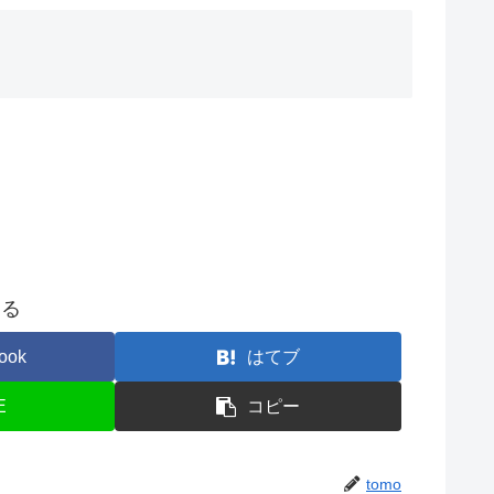
する
ook
はてブ
E
コピー
tomo