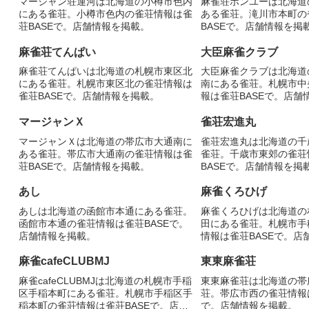
マージャン荘運河は北海道の小樽市色内
麻雀荘ポンユーは北海道
にある雀荘。小樽市色内の雀荘情報は雀
ある雀荘。滝川市本町の
荘BASEで。店舗情報を掲載。
BASEで。店舗情報を掲
麻雀荘てんぱい
大臣麻雀クラブ
麻雀荘てんぱいは北海道の札幌市東区北
大臣麻雀クラブは北海道
にある雀荘。札幌市東区北の雀荘情報は
南にある雀荘。札幌市中
雀荘BASEで。店舗情報を掲載。
報は雀荘BASEで。店舗
マージャンＸ
雀荘宏進丸
マージャンＸは北海道の帯広市大通南に
雀荘宏進丸は北海道の千
ある雀荘。帯広市大通南の雀荘情報は雀
雀荘。千歳市東郊の雀荘
荘BASEで。店舗情報を掲載。
BASEで。店舗情報を掲
あし
麻雀くろひげ
あしは北海道の函館市本通にある雀荘。
麻雀くろひげは北海道の
函館市本通の雀荘情報は雀荘BASEで。
田にある雀荘。札幌市手
店舗情報を掲載。
情報は雀荘BASEで。店
麻雀cafeCLUBMJ
東東麻雀荘
麻雀cafeCLUBMJは北海道の札幌市手稲
東東麻雀荘は北海道の帯
区手稲本町にある雀荘。札幌市手稲区手
荘。帯広市西の雀荘情報は
稲本町の雀荘情報は雀荘BASEで。店舗
で。店舗情報を掲載。