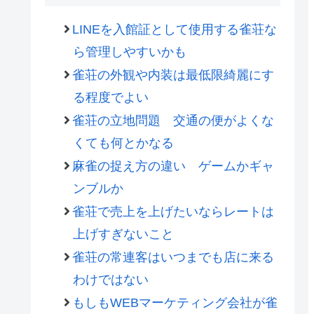
LINEを入館証として使用する雀荘な
ら管理しやすいかも
雀荘の外観や内装は最低限綺麗にす
る程度でよい
雀荘の立地問題 交通の便がよくな
くても何とかなる
麻雀の捉え方の違い ゲームかギャ
ンブルか
雀荘で売上を上げたいならレートは
上げすぎないこと
雀荘の常連客はいつまでも店に来る
わけではない
もしもWEBマーケティング会社が雀