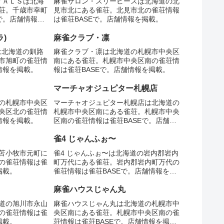
ンＰＡＬＳは北海
麻雀サロン・スリーピースは北海道の北
荘。千歳市幸町
見市北にある雀荘。北見市北の雀荘情報
で。店舗情報を
は雀荘BASEで。店舗情報を掲載。
ラ)
麻雀クラブ・凛
)は北海道の釧路
麻雀クラブ・凛は北海道の札幌市中央区
市旭町の雀荘情
南にある雀荘。札幌市中央区南の雀荘情
情報を掲載。
報は雀荘BASEで。店舗情報を掲載。
マーチャオジュピター札幌店
の札幌市中央区
マーチャオジュピター札幌店は北海道の
央区北の雀荘情
札幌市中央区南にある雀荘。札幌市中央
情報を掲載。
区南の雀荘情報は雀荘BASEで。店舗情
報を掲載。
雀4 じゃんふぉ〜
苫小牧市元町に
雀4 じゃんふぉ〜は北海道の岩内郡岩内
の雀荘情報は雀
町万代にある雀荘。岩内郡岩内町万代の
掲載。
雀荘情報は雀荘BASEで。店舗情報を掲
載。
麻雀ハウスじゃん丸
道の旭川市永山
麻雀ハウスじゃん丸は北海道の札幌市中
の雀荘情報は雀
央区南にある雀荘。札幌市中央区南の雀
掲載。
荘情報は雀荘BASEで。店舗情報を掲