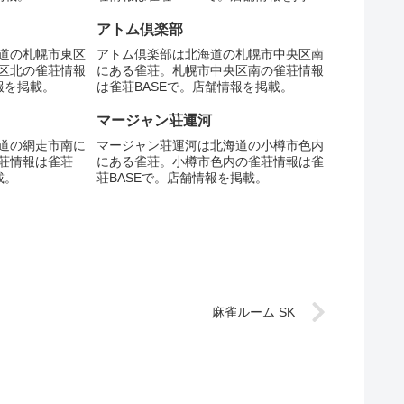
載。
アトム倶楽部
道の札幌市東区
アトム倶楽部は北海道の札幌市中央区南
区北の雀荘情報
にある雀荘。札幌市中央区南の雀荘情報
報を掲載。
は雀荘BASEで。店舗情報を掲載。
マージャン荘運河
道の網走市南に
マージャン荘運河は北海道の小樽市色内
荘情報は雀荘
にある雀荘。小樽市色内の雀荘情報は雀
載。
荘BASEで。店舗情報を掲載。
麻雀ルーム SK