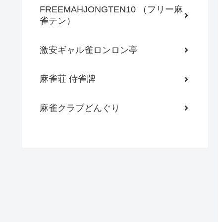
FREEMAHJONGTEN10 （フリー麻
雀テン）
激安ギャル雀ロンロン亭
麻雀荘 侍雀牌
麻雀クラブどんぐり