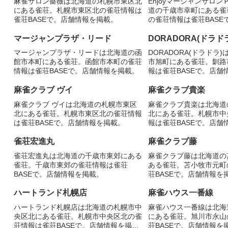
麻雀サロン薔薇は北海道の札幌市東区北
Enjoyマージャンサロ
にある雀荘。札幌市東区北の雀荘情報は
道の千歳市幸町にある雀
雀荘BASEで。店舗情報を掲載。
の雀荘情報は雀荘BASE
掲載。
マージャンプラザ・リード
DORADORA(ドラド
マージャンプラザ・リードは北海道の函
DORADORA(ドラドラ
館市本町にある雀荘。函館市本町の雀荘
市旭町にある雀荘。釧路
情報は雀荘BASEで。店舗情報を掲載。
報は雀荘BASEで。店舗
麻雀クラブ ヴイ
麻雀クラブ貴楽
麻雀クラブ ヴイは北海道の札幌市東区
麻雀クラブ貴楽は北海道
北にある雀荘。札幌市東区北の雀荘情報
北にある雀荘。札幌市中
は雀荘BASEで。店舗情報を掲載。
報は雀荘BASEで。店舗
雀荘宏進丸
麻雀クラブ藤
雀荘宏進丸は北海道の千歳市東郊にある
麻雀クラブ藤は北海道の
雀荘。千歳市東郊の雀荘情報は雀荘
ある雀荘。苫小牧市元町
BASEで。店舗情報を掲載。
荘BASEで。店舗情報を
ハートランド札幌店
麻雀ハウス一番線
ハートランド札幌店は北海道の札幌市中
麻雀ハウス一番線は北海
央区北にある雀荘。札幌市中央区北の雀
にある雀荘。旭川市永山
荘情報は雀荘BASEで。店舗情報を掲
荘BASEで。店舗情報を