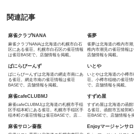
関連記事
麻雀クラブNANA
雀夢
麻雀クラブNANAは北海道の札幌市白石
雀夢は北海道の稚内市潮
区にある雀荘。札幌市白石区の雀荘情報
稚内市潮見の雀荘情報は雀
は雀荘BASEで。店舗情報を掲載。
店舗情報を掲載。
ばにらびーんず
いとや
ばにらびーんずは北海道の網走市南にあ
いとやは北海道の小樽市
る雀荘。網走市南の雀荘情報は雀荘
荘。小樽市稲穂の雀荘情報
BASEで。店舗情報を掲載。
で。店舗情報を掲載。
麻雀cafeCLUBMJ
すずめ屋
麻雀cafeCLUBMJは北海道の札幌市手稲
すずめ屋は北海道の函館
区手稲本町にある雀荘。札幌市手稲区手
る雀荘。函館市五稜郭町
稲本町の雀荘情報は雀荘BASEで。店舗
荘BASEで。店舗情報を
情報を掲載。
麻雀サロン薔薇
Enjoyマージャンサ