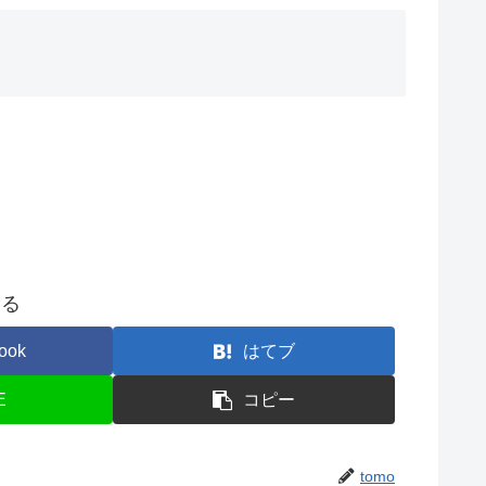
する
ook
はてブ
E
コピー
tomo