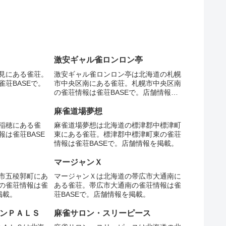
激安ギャル雀ロンロン亭
見にある雀荘。
激安ギャル雀ロンロン亭は北海道の札幌
荘BASEで。
市中央区南にある雀荘。札幌市中央区南
の雀荘情報は雀荘BASEで。店舗情報を
掲載。
麻雀道場夢想
稲穂にある雀
麻雀道場夢想は北海道の標津郡中標津町
は雀荘BASE
東にある雀荘。標津郡中標津町東の雀荘
情報は雀荘BASEで。店舗情報を掲載。
マージャンＸ
市五稜郭町にあ
マージャンＸは北海道の帯広市大通南に
の雀荘情報は雀
ある雀荘。帯広市大通南の雀荘情報は雀
掲載。
荘BASEで。店舗情報を掲載。
ロンＰＡＬＳ
麻雀サロン・スリーピース