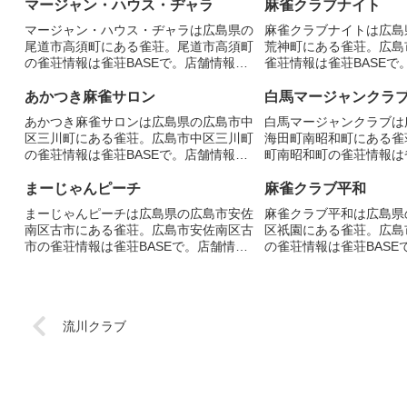
マージャン・ハウス・ヂャラ
麻雀クラブナイト
マージャン・ハウス・ヂャラは広島県の
麻雀クラブナイトは広島
尾道市高須町にある雀荘。尾道市高須町
荒神町にある雀荘。広島
の雀荘情報は雀荘BASEで。店舗情報を
雀荘情報は雀荘BASEで
掲載。
載。
あかつき麻雀サロン
白馬マージャンクラ
あかつき麻雀サロンは広島県の広島市中
白馬マージャンクラブは
区三川町にある雀荘。広島市中区三川町
海田町南昭和町にある雀
の雀荘情報は雀荘BASEで。店舗情報を
町南昭和町の雀荘情報は雀
掲載。
店舗情報を掲載。
まーじゃんピーチ
麻雀クラブ平和
まーじゃんピーチは広島県の広島市安佐
麻雀クラブ平和は広島県
南区古市にある雀荘。広島市安佐南区古
区祇園にある雀荘。広島
市の雀荘情報は雀荘BASEで。店舗情報
の雀荘情報は雀荘BASE
を掲載。
掲載。
流川クラブ