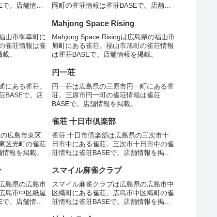
Eで。店舗情報
岡町の雀荘情報は雀荘BASEで。店舗情
報を掲載。
Mahjong Space Rising
福山市御幸町に
Mahjong Space Risingは広島県の福山市
の雀荘情報は雀
旭町にある雀荘。福山市旭町の雀荘情報
掲載。
は雀荘BASEで。店舗情報を掲載。
円一荘
通にある雀荘。
円一荘は広島県の三原市円一町にある雀
BASEで。店
荘。三原市円一町の雀荘情報は雀荘
BASEで。店舗情報を掲載。
雀荘 十日市倶楽部
県の広島市東区
雀荘 十日市倶楽部は広島県の三次市十
東区光町の雀荘
日市中にある雀荘。三次市十日市中の雀
舗情報を掲載。
荘情報は雀荘BASEで。店舗情報を掲
載。
ン
スマイル麻雀クラブ
広島県の広島市
スマイル麻雀クラブは広島県の広島市中
広島市中区紙屋
区幟町にある雀荘。広島市中区幟町の雀
Eで。店舗情報
荘情報は雀荘BASEで。店舗情報を掲
載。