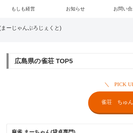
もしも経営
お知らせ
お問い合
(まーじゃんぷろじぇくと)
広島県の雀荘 TOP5
PICK U
雀荘 ちゅ
麻雀 まーちゃん(貸卓専門)