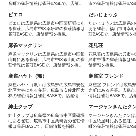
音町の雀荘情報は雀荘BASEで。店舗情
市の雀荘情報は雀荘BAS
報を掲載。
を掲載。
ピエロ
だいじょうぶ
ピエロは広島県の広島市中区薬研堀にあ
だいじょうぶは広島県の
る雀荘。広島市中区薬研堀の雀荘情報は
ある雀荘。福山市御幸町
雀荘BASEで。店舗情報を掲載。
荘BASEで。店舗情報を
麻雀マックリン
花見荘
麻雀マックリンは広島県の広島市中区銀
花見荘は広島県の呉市中
山町にある雀荘。広島市中区銀山町の雀
呉市中通の雀荘情報は雀荘
荘情報は雀荘BASEで。店舗情報を掲
舗情報を掲載。
載。
麻雀ハヤト（颯）
麻雀室 フレンド
麻雀ハヤト（颯）は広島県の広島市安佐
麻雀室 フレンドは広島
北区大林にある雀荘。広島市安佐北区大
光町にある雀荘。広島市
林の雀荘情報は雀荘BASEで。店舗情報
情報は雀荘BASEで。店
を掲載。
紳士クラブ
マージャンきんたク
紳士クラブは広島県の広島市中区薬研堀
マージャンきんたクンは
にある雀荘。広島市中区薬研堀の雀荘情
中区紙屋町にある雀荘。
報は雀荘BASEで。店舗情報を掲載。
町の雀荘情報は雀荘BAS
を掲載。