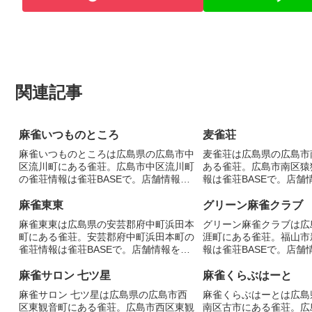
関連記事
麻雀いつものところ
麦雀荘
麻雀いつものところは広島県の広島市中
麦雀荘は広島県の広島市
区流川町にある雀荘。広島市中区流川町
ある雀荘。広島市南区猿
の雀荘情報は雀荘BASEで。店舗情報を
報は雀荘BASEで。店舗
掲載。
麻雀東東
グリーン麻雀クラブ
麻雀東東は広島県の安芸郡府中町浜田本
グリーン麻雀クラブは広
町にある雀荘。安芸郡府中町浜田本町の
涯町にある雀荘。福山市
雀荘情報は雀荘BASEで。店舗情報を掲
報は雀荘BASEで。店舗
載。
麻雀サロン 七ツ星
麻雀くらぶはーと
麻雀サロン 七ツ星は広島県の広島市西
麻雀くらぶはーとは広島
区東観音町にある雀荘。広島市西区東観
南区古市にある雀荘。広