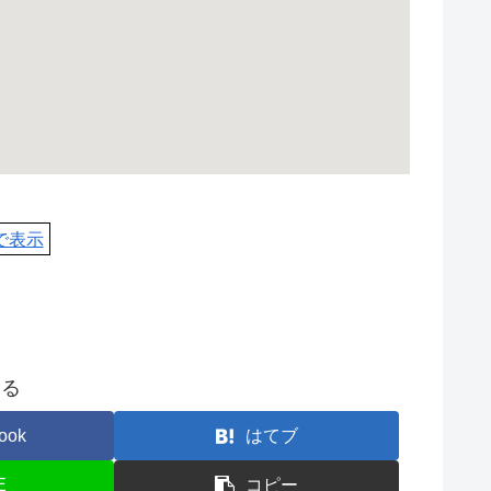
pで表示
する
ook
はてブ
E
コピー