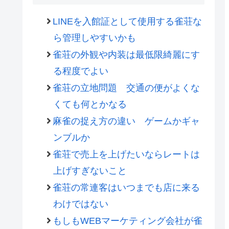
LINEを入館証として使用する雀荘な
ら管理しやすいかも
雀荘の外観や内装は最低限綺麗にす
る程度でよい
雀荘の立地問題 交通の便がよくな
くても何とかなる
麻雀の捉え方の違い ゲームかギャ
ンブルか
雀荘で売上を上げたいならレートは
上げすぎないこと
雀荘の常連客はいつまでも店に来る
わけではない
もしもWEBマーケティング会社が雀