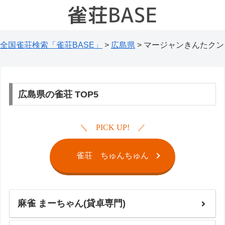
全国雀荘検索「雀荘BASE」
>
広島県
>
マージャンきんたクン
広島県の雀荘 TOP5
PICK UP!
雀荘 ちゅんちゅん
麻雀 まーちゃん(貸卓専門)