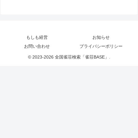
もしも経営
お知らせ
お問い合わせ
プライバシーポリシー
© 2023-2026 全国雀荘検索「雀荘BASE」.