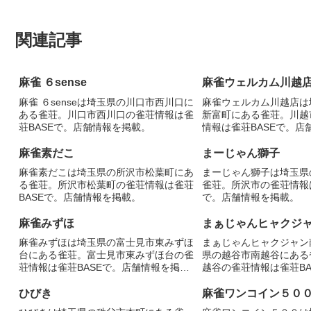
関連記事
麻雀 ６sense
麻雀ウェルカム川越
麻雀 ６senseは埼玉県の川口市西川口に
麻雀ウェルカム川越店は
ある雀荘。川口市西川口の雀荘情報は雀
新富町にある雀荘。川越
荘BASEで。店舗情報を掲載。
情報は雀荘BASEで。店
麻雀素だこ
まーじゃん獅子
麻雀素だこは埼玉県の所沢市松葉町にあ
まーじゃん獅子は埼玉県
る雀荘。所沢市松葉町の雀荘情報は雀荘
雀荘。所沢市の雀荘情報は
BASEで。店舗情報を掲載。
で。店舗情報を掲載。
麻雀みずほ
まぁじゃんヒャクジ
麻雀みずほは埼玉県の富士見市東みずほ
まぁじゃんヒャクジャン
台にある雀荘。富士見市東みずほ台の雀
県の越谷市南越谷にある
荘情報は雀荘BASEで。店舗情報を掲
越谷の雀荘情報は雀荘BA
載。
報を掲載。
ひびき
麻雀ワンコイン５０