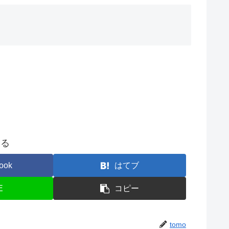
する
ook
はてブ
E
コピー
tomo