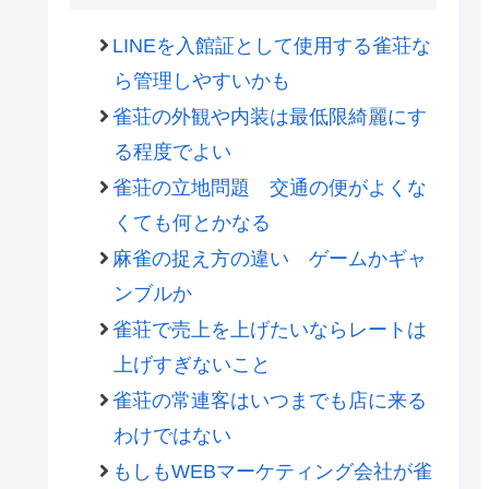
LINEを入館証として使用する雀荘な
ら管理しやすいかも
雀荘の外観や内装は最低限綺麗にす
る程度でよい
雀荘の立地問題 交通の便がよくな
くても何とかなる
麻雀の捉え方の違い ゲームかギャ
ンブルか
雀荘で売上を上げたいならレートは
上げすぎないこと
雀荘の常連客はいつまでも店に来る
わけではない
もしもWEBマーケティング会社が雀