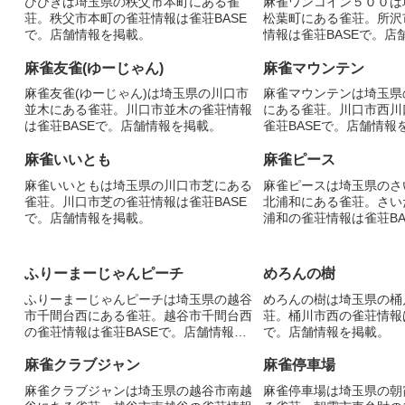
ひびきは埼玉県の秩父市本町にある雀
麻雀ワンコイン５００は
荘。秩父市本町の雀荘情報は雀荘BASE
松葉町にある雀荘。所沢
で。店舗情報を掲載。
情報は雀荘BASEで。店
麻雀友雀(ゆーじゃん)
麻雀マウンテン
麻雀友雀(ゆーじゃん)は埼玉県の川口市
麻雀マウンテンは埼玉県
並木にある雀荘。川口市並木の雀荘情報
にある雀荘。川口市西川
は雀荘BASEで。店舗情報を掲載。
雀荘BASEで。店舗情報
麻雀いいとも
麻雀ピース
麻雀いいともは埼玉県の川口市芝にある
麻雀ピースは埼玉県のさ
雀荘。川口市芝の雀荘情報は雀荘BASE
北浦和にある雀荘。さい
で。店舗情報を掲載。
浦和の雀荘情報は雀荘BA
報を掲載。
ふりーまーじゃんピーチ
めろんの樹
ふりーまーじゃんピーチは埼玉県の越谷
めろんの樹は埼玉県の桶
市千間台西にある雀荘。越谷市千間台西
荘。桶川市西の雀荘情報は
の雀荘情報は雀荘BASEで。店舗情報を
で。店舗情報を掲載。
掲載。
麻雀クラブジャン
麻雀停車場
麻雀クラブジャンは埼玉県の越谷市南越
麻雀停車場は埼玉県の朝