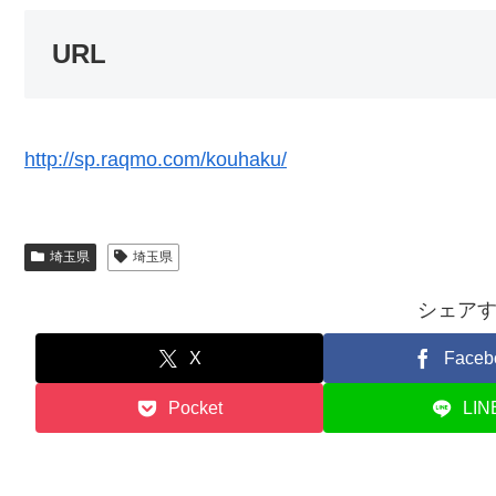
URL
http://sp.raqmo.com/kouhaku/
埼玉県
埼玉県
シェア
X
Faceb
Pocket
LIN