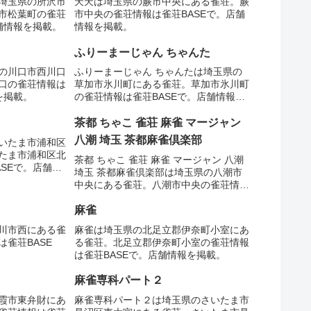
埼玉県の所沢市
天天は埼玉県の蕨市中央にある雀荘。蕨
市松葉町の雀荘
市中央の雀荘情報は雀荘BASEで。店舗
舗情報を掲載。
情報を掲載。
ふりーまーじゃん ちゃんた
の川口市西川口
ふりーまーじゃん ちゃんたは埼玉県の
口の雀荘情報は
草加市氷川町にある雀荘。草加市氷川町
を掲載。
の雀荘情報は雀荘BASEで。店舗情報を
掲載。
茶都 ちゃこ 雀荘 麻雀 マージャン
八潮 埼玉 茶都麻雀倶楽部
いたま市浦和区
たま市浦和区北
茶都 ちゃこ 雀荘 麻雀 マージャン 八潮
SEで。店舗情
埼玉 茶都麻雀倶楽部は埼玉県の八潮市
中央にある雀荘。八潮市中央の雀荘情報
は雀荘BASEで。店舗情報を掲載。
麻雀
川市西にある雀
麻雀は埼玉県の北足立郡伊奈町小室にあ
雀荘BASE
る雀荘。北足立郡伊奈町小室の雀荘情報
は雀荘BASEで。店舗情報を掲載。
麻雀専科パート２
霞市東弁財にあ
麻雀専科パート２は埼玉県のさいたま市