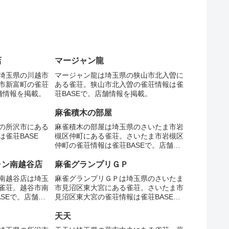
店
マージャン龍
埼玉県の川越市
マージャン龍は埼玉県の狭山市北入曽に
市新富町の雀荘
ある雀荘。狭山市北入曽の雀荘情報は雀
舗情報を掲載。
荘BASEで。店舗情報を掲載。
麻雀積木の部屋
の所沢市にある
麻雀積木の部屋は埼玉県のさいたま市岩
雀荘BASE
槻区仲町にある雀荘。さいたま市岩槻区
仲町の雀荘情報は雀荘BASEで。店舗情
報を掲載。
ャン南越谷店
麻雀グランプリＧＰ
南越谷店は埼玉
麻雀グランプリＧＰは埼玉県のさいたま
雀荘。越谷市南
市見沼区東大宮にある雀荘。さいたま市
SEで。店舗情
見沼区東大宮の雀荘情報は雀荘BASE
で。店舗情報を掲載。
０
天天