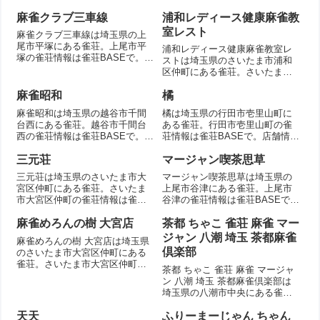
呂本郷の雀荘情報は雀荘BASE
荘情報は雀荘BASEで。店舗情報
で。店舗情報を掲載。
を掲載。
麻雀クラブ三車線
浦和レディース健康麻雀教
室レスト
麻雀クラブ三車線は埼玉県の上
尾市平塚にある雀荘。上尾市平
浦和レディース健康麻雀教室レ
塚の雀荘情報は雀荘BASEで。店
ストは埼玉県のさいたま市浦和
舗情報を掲載。
区仲町にある雀荘。さいたま市
浦和区仲町の雀荘情報は雀荘
BASEで。店舗情報を掲載。
麻雀昭和
橘
麻雀昭和は埼玉県の越谷市千間
橘は埼玉県の行田市壱里山町に
台西にある雀荘。越谷市千間台
ある雀荘。行田市壱里山町の雀
西の雀荘情報は雀荘BASEで。店
荘情報は雀荘BASEで。店舗情報
舗情報を掲載。
を掲載。
三元荘
マージャン喫茶思草
三元荘は埼玉県のさいたま市大
マージャン喫茶思草は埼玉県の
宮区仲町にある雀荘。さいたま
上尾市谷津にある雀荘。上尾市
市大宮区仲町の雀荘情報は雀荘
谷津の雀荘情報は雀荘BASEで。
BASEで。店舗情報を掲載。
店舗情報を掲載。
麻雀めろんの樹 大宮店
茶都 ちゃこ 雀荘 麻雀 マー
ジャン 八潮 埼玉 茶都麻雀
麻雀めろんの樹 大宮店は埼玉県
倶楽部
のさいたま市大宮区仲町にある
雀荘。さいたま市大宮区仲町の
茶都 ちゃこ 雀荘 麻雀 マージャ
雀荘情報は雀荘BASEで。店舗情
ン 八潮 埼玉 茶都麻雀倶楽部は
報を掲載。
埼玉県の八潮市中央にある雀
荘。八潮市中央の雀荘情報は雀
荘BASEで。店舗情報を掲載。
天天
ふりーまーじゃん ちゃん