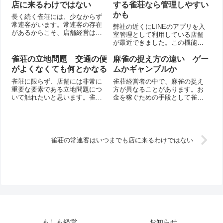
くのプレイヤーに来てもらう必
いのですが、雀荘に来るお客さ
店に来るわけではない
する雀荘なら管理しやすい
要があります。しかし麻雀は勝
んの目的はあくまでも麻雀をす
かも
長く続く雀荘には、少なからず
ち負けの勝負です。レートを上
ることです。外観や内装の良し
常連客がいます。常連客の存在
げすぎてしまうと...
悪しが最優先事項...
弊社の近くにLINEのアプリを入
があるからこそ、店舗経営は成
室管理として利用している店舗
り立っているといってもよいで
が最近できました。この機能を
しょう。しかし常連客には選択
見たときに、雀荘でもこのよう
権があります。麻雀をするため
な仕組みを利用できるのではな
雀荘の立地問題 交通の便
麻雀の捉え方の違い ゲー
に、必ずその店舗に行かなけれ
いかと思ったのです。完璧にこ
がよくなくても何とかなる
ムかギャンブルか
ばならないということはありま
の仕組みがわかっているわけで
せん。他の店舗に...
雀荘に限らず、店舗には非常に
雀荘経営者の中で、麻雀の捉え
はないため推測でお話をしま
重要な要素である立地問題につ
方が異なることがあります。お
す。仕組みこの...
いて触れたいと思います。雀荘
金を稼ぐための手段として雀荘
をどの場所に構えるのかによっ
を経営している場合と、お客に
て、売上は変わってきます。し
対してヒリヒリする緊張感を味
かしです。これはケースバイケ
わってもらいたいと考える場合
ースであり地域にもよって異な
です。これは大きな違いです。
ってきます。一般的な話一般的
緊張感を高めすぎるとお客が去
雀荘の常連客はいつまでも店に来るわけではない
な話からしていき...
って行ってしまう...
もしも経営
お知らせ