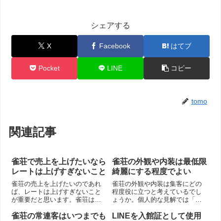
シェアする
X
Facebook
はてブ
Pocket
LINE
コピー
tomo
関連記事
雀荘で売上を上げたいなら
雀荘の外観や内装は最低限
レートは上げすぎないこと
綺麗にする程度でよい
雀荘の売上を上げたいのであれ
雀荘の外観や内装は集客にどの
ば、レートは上げすぎないこと
程度役に立つと考えているでし
が重要だと思います。雀荘は基
ょうか。個人的な見解では「ひ
本的に、プレイヤーからの場代
どくなければよい」という程度
で成り立っています。つまり多
です。綺麗であればあるほどよ
雀荘の常連客はいつまでも
LINEを入館証として使用