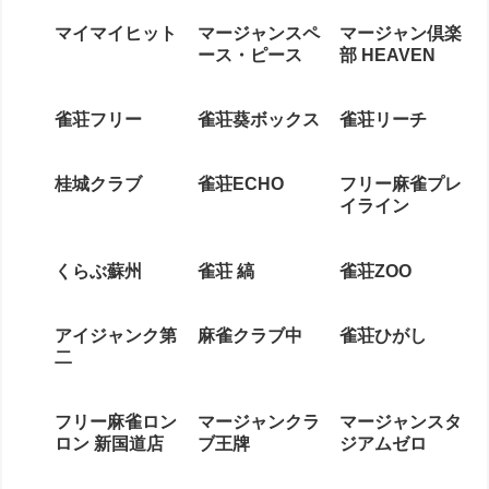
マイマイヒット
マージャンスペ
マージャン倶楽
ース・ピース
部 HEAVEN
雀荘フリー
雀荘葵ボックス
雀荘リーチ
桂城クラブ
雀荘ECHO
フリー麻雀プレ
イライン
くらぶ蘇州
雀荘 縞
雀荘ZOO
アイジャンク第
麻雀クラブ中
雀荘ひがし
二
フリー麻雀ロン
マージャンクラ
マージャンスタ
ロン 新国道店
ブ王牌
ジアムゼロ