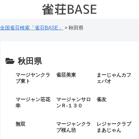
全国雀荘検索「雀荘BASE」
>
秋田県
秋田県
マージヤンクラ
雀荘美東
まーじゃんカフ
ブ東ト
ェパオ
マージャン荘花
マージャンサロ
雀友
幸
ンＲ‐１３０
無双
マージャンクラ
レジャークラブ
ブ桜ん坊
まあじゃん