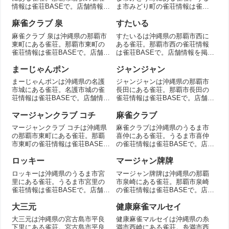
情報は雀荘BASEで。店舗情報を
ま市みどり町の雀荘情報は雀荘
掲載。
BASEで。店舗情報を掲載。
麻雀クラブ 泉
すたいる
麻雀クラブ 泉は沖縄県の那覇市
すたいるは沖縄県の那覇市西に
東町にある雀荘。那覇市東町の
ある雀荘。那覇市西の雀荘情報
雀荘情報は雀荘BASEで。店舗情
は雀荘BASEで。店舗情報を掲
報を掲載。
載。
まーじゃんポン
ジャンジャン
まーじゃんポンは沖縄県の名護
ジャンジャンは沖縄県の那覇市
市城にある雀荘。名護市城の雀
長田にある雀荘。那覇市長田の
荘情報は雀荘BASEで。店舗情報
雀荘情報は雀荘BASEで。店舗情
を掲載。
報を掲載。
マージャンクラブ コチ
麻雀クラブ
マージャンクラブ コチは沖縄県
麻雀クラブは沖縄県のうるま市
の那覇市東町にある雀荘。那覇
喜仲にある雀荘。うるま市喜仲
市東町の雀荘情報は雀荘BASE
の雀荘情報は雀荘BASEで。店舗
で。店舗情報を掲載。
情報を掲載。
ロッキー
マージャン牌牌
ロッキーは沖縄県のうるま市宮
マージャン牌牌は沖縄県の那覇
里にある雀荘。うるま市宮里の
市泉崎にある雀荘。那覇市泉崎
雀荘情報は雀荘BASEで。店舗情
の雀荘情報は雀荘BASEで。店舗
報を掲載。
情報を掲載。
大三元
健康麻雀マルセイ
大三元は沖縄県の宮古島市平良
健康麻雀マルセイは沖縄県の糸
下里にある雀荘。宮古島市平良
満市西崎にある雀荘。糸満市西