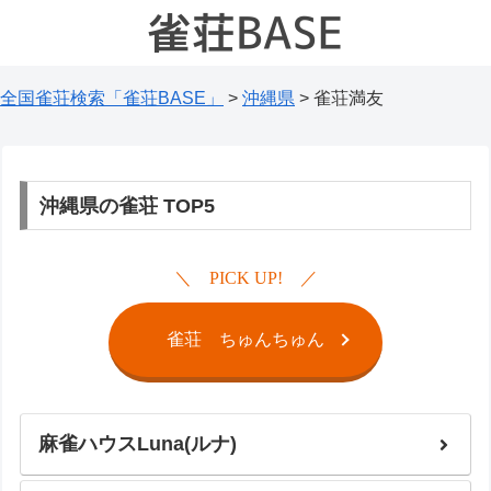
全国雀荘検索「雀荘BASE」
>
沖縄県
>
雀荘満友
沖縄県の雀荘 TOP5
PICK UP!
雀荘 ちゅんちゅん
麻雀ハウスLuna(ルナ)