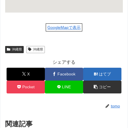
GoogleMapで表示
沖縄県
沖縄県
シェアする
X
Facebook
はてブ
Pocket
LINE
コピー
tomo
関連記事