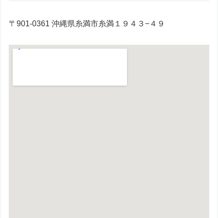
〒901-0361 沖縄県糸満市糸満１９４３−４９