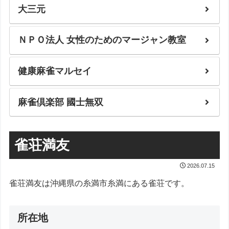
大三元
ＮＰＯ法人 女性のためのマージャン教室
健康麻雀マルセイ
麻雀倶楽部 國士無双
雀荘満友
2026.07.15
雀荘満友は沖縄県の糸満市糸満にある雀荘です。
所在地