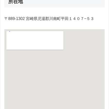
所在地
〒889-1302 宮崎県児湯郡川南町平田１４０７−５３