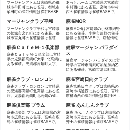
マージャンアトムは宮崎県の都
あっとホームは宮崎県の宮崎市
城市牟田町にある雀荘。都城市
中村西にある雀荘。宮崎市中村
牟田町の雀荘情報は雀荘BASE
西の雀荘情報は雀荘BASEで。店
で。店舗情報を掲載。
舗情報を掲載。
マージャンクラブ平和
麻雀MOR
マージャンクラブ平和は宮崎県
麻雀MORは宮崎県の小林市細野
の都城市宮丸町にある雀荘。都
にある雀荘。小林市細野の雀荘
城市宮丸町の雀荘情報は雀荘
情報は雀荘BASEで。店舗情報を
BASEで。店舗情報を掲載。
掲載。
麻雀ＣａｆｅＭ‐１倶楽部
健康マージャン パラダイ
ス
麻雀ＣａｆｅＭ‐１倶楽部は宮崎
県の児湯郡高鍋町大字, 北高鍋に
健康マージャン パラダイスは宮
ある雀荘。児湯郡高鍋町大字, 北
崎県の宮崎市清武町加納加納乙
高鍋の雀荘情報は雀荘BASEで。
にある雀荘。宮崎市清武町加納
店舗情報を掲載。
加納乙の雀荘情報は雀荘BASE
で。店舗情報を掲載。
麻雀クラブ・ロンロン
麻雀宮崎日向クラブ
麻雀クラブ・ロンロンは宮崎県
麻雀宮崎日向クラブは宮崎県の
の児湯郡高鍋町北高鍋にある雀
宮崎市橘通西にある雀荘。宮崎
荘。児湯郡高鍋町北高鍋の雀荘
市橘通西の雀荘情報は雀荘BASE
情報は雀荘BASEで。店舗情報を
で。店舗情報を掲載。
掲載。
麻雀倶楽部 プラム
麻雀 あんしんクラブ
麻雀倶楽部 プラムは宮崎県の宮
麻雀 あんしんクラブは宮崎県の
崎市広島にある雀荘。宮崎市広
宮崎市芳士にある雀荘。宮崎市
島の雀荘情報は雀荘BASEで。店
芳士の雀荘情報は雀荘BASEで。
舗情報を掲載。
店舗情報を掲載。