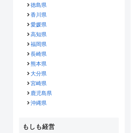
徳島県
香川県
愛媛県
高知県
福岡県
長崎県
熊本県
大分県
宮崎県
鹿児島県
沖縄県
もしも経営