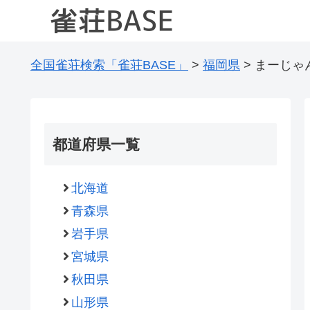
全国雀荘検索「雀荘BASE」
>
福岡県
>
まーじゃ
都道府県一覧
北海道
青森県
岩手県
宮城県
秋田県
山形県