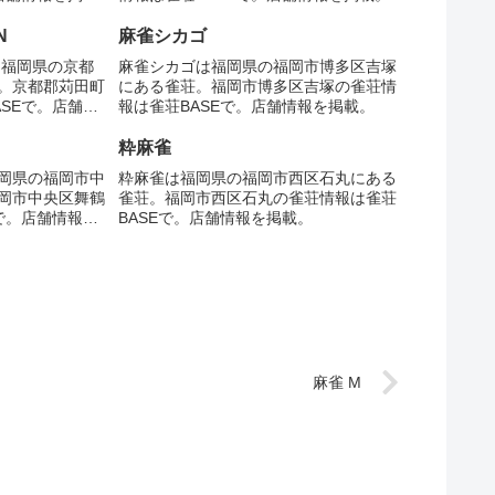
N
麻雀シカゴ
Nは福岡県の京都
麻雀シカゴは福岡県の福岡市博多区吉塚
。京都郡苅田町
にある雀荘。福岡市博多区吉塚の雀荘情
SEで。店舗情
報は雀荘BASEで。店舗情報を掲載。
粋麻雀
岡県の福岡市中
粋麻雀は福岡県の福岡市西区石丸にある
岡市中央区舞鶴
雀荘。福岡市西区石丸の雀荘情報は雀荘
で。店舗情報を
BASEで。店舗情報を掲載。
麻雀 M