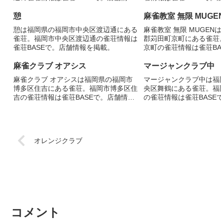
を掲載。
載。
憩
麻雀教室 無限 MUGE
憩は福岡県の福岡市中央区渡辺通にある
麻雀教室 無限 MUGE
雀荘。福岡市中央区渡辺通の雀荘情報は
郡苅田町京町にある雀荘
雀荘BASEで。店舗情報を掲載。
京町の雀荘情報は雀荘BA
報を掲載。
麻雀クラブ オアシス
マージャンクラブ中
麻雀クラブ オアシスは福岡県の福岡市
マージャンクラブ中は福
博多区住吉にある雀荘。福岡市博多区住
央区舞鶴にある雀荘。福
吉の雀荘情報は雀荘BASEで。店舗情報
の雀荘情報は雀荘BASE
を掲載。
掲載。
オレンジクラブ
コメント