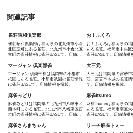
関連記事
雀荘昭和倶楽部
お！ふくろ
雀荘昭和倶楽部は福岡県の北九州市小倉
お！ふくろは福岡県の福
北区室町にある雀荘。北九州市小倉北区
ある雀荘。福岡市中央区
室町の雀荘情報は雀荘BASEで。店舗情
雀荘BASEで。店舗情報
報を掲載。
マージャン 倶楽部雀
大三元
マージャン 倶楽部雀は福岡県の小郡市
大三元は福岡県の宮若市
祇園にある雀荘。小郡市祇園の雀荘情報
荘。宮若市本城の雀荘情報
は雀荘BASEで。店舗情報を掲載。
で。店舗情報を掲載。
麻雀みどり
麻雀itsumo
麻雀みどりは福岡県の北九州市八幡東区
麻雀itsumoは福岡県の
西本町にある雀荘。北九州市八幡東区西
ある雀荘。福岡市南区大
本町の雀荘情報は雀荘BASEで。店舗情
雀荘BASEで。店舗情報
報を掲載。
麻雀さんまちゃん
リーチ麻雀トミー