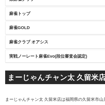
麻雀トップ
麻雀GOLD
麻雀クラブ オアシス
実戦ノーレート麻雀Evo(段位審査会認定)
まーじゃんチャン太 久留米
まーじゃんチャン太 久留米店は福岡県の久留米市山