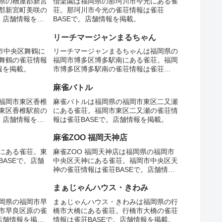
県の糟屋郡新宮
偕楽園は福岡県の那珂川市今光にある雀
郡新宮町美咲の
荘。那珂川市今光の雀荘情報は雀荘
。店舗情報を掲
BASEで。店舗情報を掲載。
リーチマージャンまるちゃん
市中央区舞鶴に
リーチマージャンまるちゃんは福岡県の
舞鶴の雀荘情報
福岡市博多区博多駅南にある雀荘。福岡
報を掲載。
市博多区博多駅南の雀荘情報は雀荘
BASEで。店舗情報を掲載。
麻雀バトル
福岡市東区香椎
麻雀バトルは福岡県の福岡市東区二又瀬
東区香椎駅前の
にある雀荘。福岡市東区二又瀬の雀荘情
。店舗情報を掲
報は雀荘BASEで。店舗情報を掲載。
麻雀ZOO 福岡天神店
にある雀荘。東
麻雀ZOO 福岡天神店は福岡県の福岡市
ASEで。店舗
中央区天神にある雀荘。福岡市中央区天
神の雀荘情報は雀荘BASEで。店舗情報
を掲載。
まぁじゃんハウス・きわみ
岡県の福岡市早
まぁじゃんハウス・きわみは福岡県の行
市早良区原の雀
橋市大橋にある雀荘。行橋市大橋の雀荘
店舗情報を掲
情報は雀荘BASEで。店舗情報を掲載。