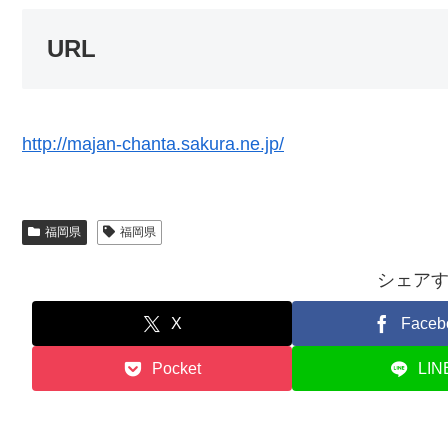
URL
http://majan-chanta.sakura.ne.jp/
福岡県
福岡県
シェア
X
Faceb
Pocket
LIN