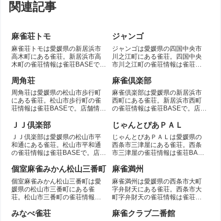
関連記事
麻雀荘トモ
ジャンゴ
麻雀荘トモは愛媛県の新居浜市
ジャンゴは愛媛県の四国中央市
高木町にある雀荘。新居浜市高
川之江町にある雀荘。四国中央
木町の雀荘情報は雀荘BASEで。
市川之江町の雀荘情報は雀荘
店舗情報を掲載。
BASEで。店舗情報を掲載。
周角荘
麻雀倶楽部
周角荘は愛媛県の松山市歩行町
麻雀倶楽部は愛媛県の新居浜市
にある雀荘。松山市歩行町の雀
西町にある雀荘。新居浜市西町
荘情報は雀荘BASEで。店舗情報
の雀荘情報は雀荘BASEで。店舗
を掲載。
情報を掲載。
ＪＪ倶楽部
じゃんとぴあＰＡＬ
ＪＪ倶楽部は愛媛県の松山市平
じゃんとぴあＰＡＬは愛媛県の
和通にある雀荘。松山市平和通
西条市三津屋にある雀荘。西条
の雀荘情報は雀荘BASEで。店舗
市三津屋の雀荘情報は雀荘BASE
情報を掲載。
で。店舗情報を掲載。
個室麻雀みかん松山三番町
麻雀満州
個室麻雀みかん松山三番町は愛
麻雀満州は愛媛県の西条市大町
媛県の松山市三番町にある雀
字弁財天にある雀荘。西条市大
荘。松山市三番町の雀荘情報は
町字弁財天の雀荘情報は雀荘
雀荘BASEで。店舗情報を掲載。
BASEで。店舗情報を掲載。
みなべ雀荘
麻雀クラブ二番館