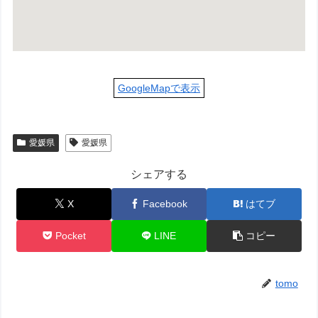
GoogleMapで表示
愛媛県
愛媛県
シェアする
X
Facebook
はてブ
Pocket
LINE
コピー
tomo