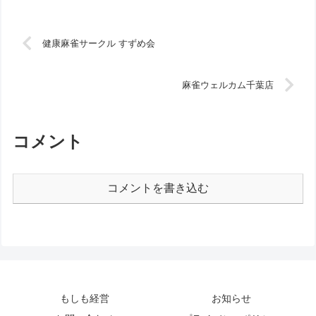
健康麻雀サークル すずめ会
麻雀ウェルカム千葉店
コメント
コメントを書き込む
もしも経営
お知らせ