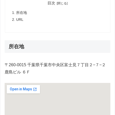
目次
所在地
URL
所在地
〒260-0015 千葉県千葉市中央区富士見７丁目２−７−２
鹿島ビル ６Ｆ