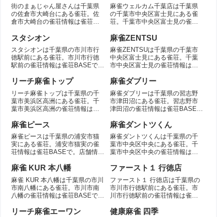
街のまぁじゃん屋さんは千葉県
麻雀ウェルカム千葉店は千葉県
の佐倉市大崎台にある雀荘。佐
の千葉市中央区富士見にある雀
倉市大崎台の雀荘情報は雀荘
荘。千葉市中央区富士見の雀荘
BASEで。店舗情報を掲載。
情報は雀荘BASEで。店舗情報を
掲載。
スタシオン
麻雀ZENTSU
スタシオンは千葉県の市川市行
麻雀ZENTSUは千葉県の千葉市
徳駅前にある雀荘。市川市行徳
中央区富士見にある雀荘。千葉
駅前の雀荘情報は雀荘BASEで。
市中央区富士見の雀荘情報は雀
店舗情報を掲載。
荘BASEで。店舗情報を掲載。
リーチ麻雀トップ
麻雀ダブリー
リーチ麻雀トップは千葉県の千
麻雀ダブリーは千葉県の習志野
葉市美浜区高洲にある雀荘。千
市津田沼にある雀荘。習志野市
葉市美浜区高洲の雀荘情報は雀
津田沼の雀荘情報は雀荘BASE
荘BASEで。店舗情報を掲載。
で。店舗情報を掲載。
麻雀ピース
麻雀ダントツくん
麻雀ピースは千葉県の浦安市猫
麻雀ダントツくんは千葉県の千
実にある雀荘。浦安市猫実の雀
葉市中央区中央にある雀荘。千
荘情報は雀荘BASEで。店舗情報
葉市中央区中央の雀荘情報は雀
を掲載。
荘BASEで。店舗情報を掲載。
麻雀 KUR 本八幡
ファースト１ 行徳店
麻雀 KUR 本八幡は千葉県の市川
ファースト１ 行徳店は千葉県の
市南八幡にある雀荘。市川市南
市川市行徳駅前にある雀荘。市
八幡の雀荘情報は雀荘BASEで。
川市行徳駅前の雀荘情報は雀荘
店舗情報を掲載。
BASEで。店舗情報を掲載。
リーチ麻雀エーワン
健康麻雀 四季