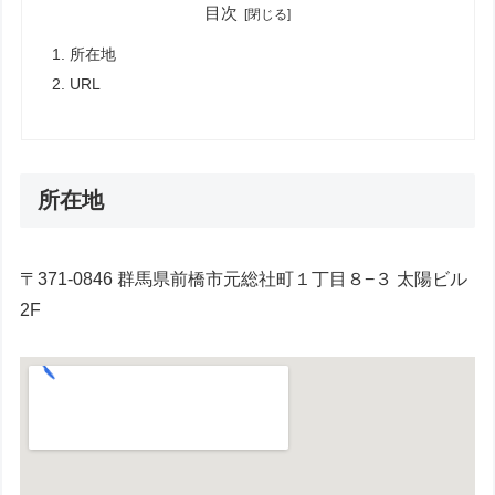
目次
所在地
URL
所在地
〒371-0846 群馬県前橋市元総社町１丁目８−３ 太陽ビル
2F