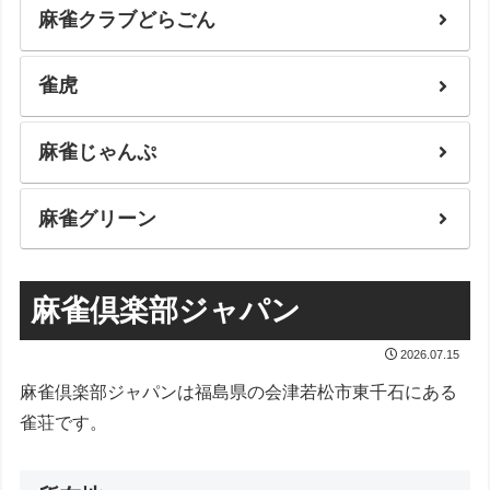
麻雀クラブどらごん
雀虎
麻雀じゃんぷ
麻雀グリーン
麻雀倶楽部ジャパン
2026.07.15
麻雀倶楽部ジャパンは福島県の会津若松市東千石にある
雀荘です。