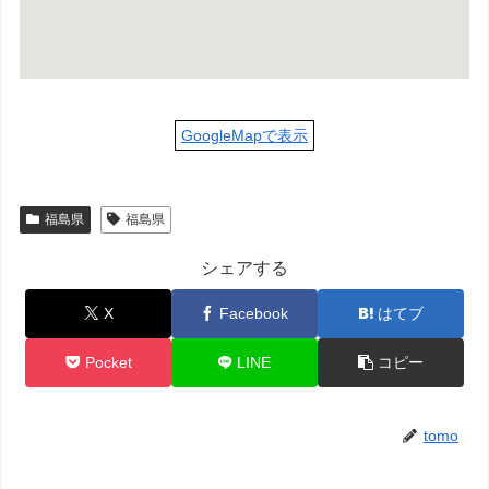
GoogleMapで表示
福島県
福島県
シェアする
X
Facebook
はてブ
Pocket
LINE
コピー
tomo