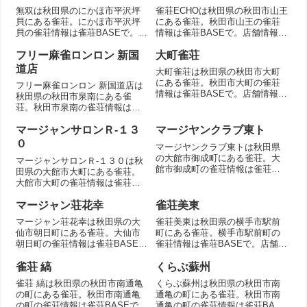
無双は秋田県のにかほ市平沢坪
雀荘ECHOは秋田県の秋田市山王
貝にある雀荘。にかほ市平沢坪
にある雀荘。秋田市山王の雀荘
貝の雀荘情報は雀荘BASEで。店
情報は雀荘BASEで。店舗情報を
舗情報を掲載。
掲載。
フリー麻雀ロンロン 新国
大町雀荘
道店
大町雀荘は秋田県の秋田市大町
にある雀荘。秋田市大町の雀荘
フリー麻雀ロンロン 新国道店は
情報は雀荘BASEで。店舗情報を
秋田県の秋田市泉南にある雀
掲載。
荘。秋田市泉南の雀荘情報は雀
荘BASEで。店舗情報を掲載。
マージャンサロンＲ‐１３
マージヤンクラブ東ト
０
マージヤンクラブ東トは秋田県
の大館市御成町にある雀荘。大
マージャンサロンＲ‐１３０は秋
館市御成町の雀荘情報は雀荘
田県の大館市大町にある雀荘。
BASEで。店舗情報を掲載。
大館市大町の雀荘情報は雀荘
BASEで。店舗情報を掲載。
マージャン荘花幸
雀荘美東
マージャン荘花幸は秋田県の大
雀荘美東は秋田県の横手市駅前
仙市朝日町にある雀荘。大仙市
町にある雀荘。横手市駅前町の
朝日町の雀荘情報は雀荘BASE
雀荘情報は雀荘BASEで。店舗情
で。店舗情報を掲載。
報を掲載。
雀荘 縞
くらぶ蘇州
雀荘 縞は秋田県の秋田市南通亀
くらぶ蘇州は秋田県の秋田市南
の町にある雀荘。秋田市南通亀
通亀の町にある雀荘。秋田市南
の町の雀荘情報は雀荘BASEで。
通亀の町の雀荘情報は雀荘BASE