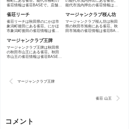
柳町にある雀荘。能代市柳町の
の能代市浅内押出にある雀荘。
雀荘情報は雀荘BASEで。店舗情
能代市浅内押出の雀荘情報は雀
報を掲載。
荘BASEで。店舗情報を掲載。
雀荘リーチ
マージャンクラブ桜ん坊
雀荘リーチは秋田県のにかほ市
マージャンクラブ桜ん坊は秋田
象潟町後田にある雀荘。にかほ
県の秋田市旭南にある雀荘。秋
市象潟町後田の雀荘情報は雀荘
田市旭南の雀荘情報は雀荘BASE
BASEで。店舗情報を掲載。
で。店舗情報を掲載。
マージャンクラブ王牌
マージャンクラブ王牌は秋田県
の秋田市山王にある雀荘。秋田
市山王の雀荘情報は雀荘BASE
で。店舗情報を掲載。
マージャンクラブ王牌
雀荘 山王
コメント