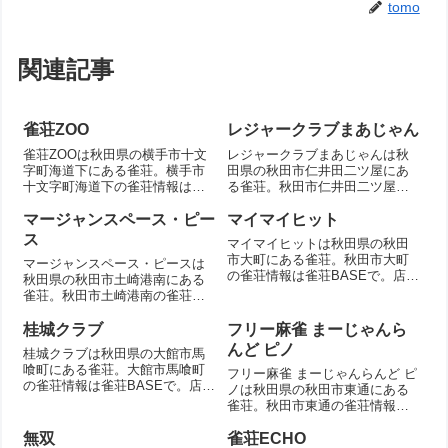
tomo
関連記事
雀荘ZOO
レジャークラブまあじゃん
雀荘ZOOは秋田県の横手市十文
レジャークラブまあじゃんは秋
字町海道下にある雀荘。横手市
田県の秋田市仁井田二ツ屋にあ
十文字町海道下の雀荘情報は雀
る雀荘。秋田市仁井田二ツ屋の
荘BASEで。店舗情報を掲載。
雀荘情報は雀荘BASEで。店舗情
報を掲載。
マージャンスペース・ピー
マイマイヒット
ス
マイマイヒットは秋田県の秋田
市大町にある雀荘。秋田市大町
マージャンスペース・ピースは
の雀荘情報は雀荘BASEで。店舗
秋田県の秋田市土崎港南にある
情報を掲載。
雀荘。秋田市土崎港南の雀荘情
報は雀荘BASEで。店舗情報を掲
載。
桂城クラブ
フリー麻雀 まーじゃんら
んど ピノ
桂城クラブは秋田県の大館市馬
喰町にある雀荘。大館市馬喰町
フリー麻雀 まーじゃんらんど ピ
の雀荘情報は雀荘BASEで。店舗
ノは秋田県の秋田市東通にある
情報を掲載。
雀荘。秋田市東通の雀荘情報は
雀荘BASEで。店舗情報を掲載。
無双
雀荘ECHO