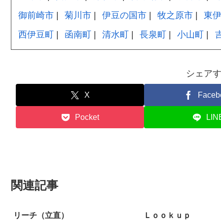
御前崎市
菊川市
伊豆の国市
牧之原市
東
西伊豆町
函南町
清水町
長泉町
小山町
シェア
X
Faceb
Pocket
LIN
関連記事
リーチ（立直）
Ｌｏｏｋｕｐ