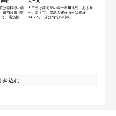
江南荘
大三元
荘は静岡県の御
大三元は静岡県の富士市川成島にある雀
。御前崎市池新
荘。富士市川成島の雀荘情報は雀荘
Eで。店舗情報
BASEで。店舗情報を掲載。
書き込む