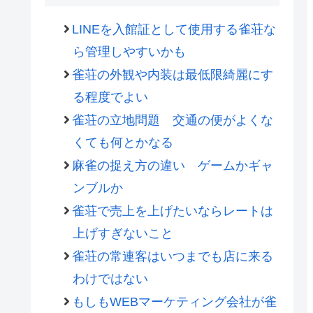
LINEを入館証として使用する雀荘な
ら管理しやすいかも
雀荘の外観や内装は最低限綺麗にす
る程度でよい
雀荘の立地問題 交通の便がよくな
くても何とかなる
麻雀の捉え方の違い ゲームかギャ
ンブルか
雀荘で売上を上げたいならレートは
上げすぎないこと
雀荘の常連客はいつまでも店に来る
わけではない
もしもWEBマーケティング会社が雀