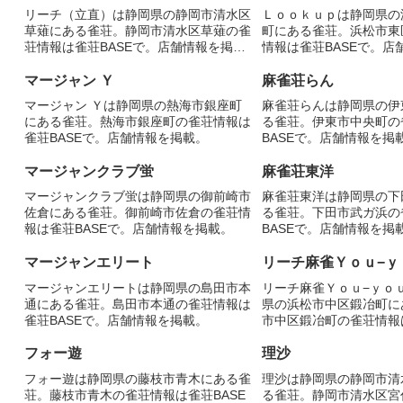
リーチ（立直）は静岡県の静岡市清水区
Ｌｏｏｋｕｐは静岡県の
草薙にある雀荘。静岡市清水区草薙の雀
町にある雀荘。浜松市東
荘情報は雀荘BASEで。店舗情報を掲
情報は雀荘BASEで。店
載。
マージャン Ｙ
麻雀荘らん
マージャン Ｙは静岡県の熱海市銀座町
麻雀荘らんは静岡県の伊
にある雀荘。熱海市銀座町の雀荘情報は
る雀荘。伊東市中央町の
雀荘BASEで。店舗情報を掲載。
BASEで。店舗情報を掲
マージャンクラブ蛍
麻雀荘東洋
マージャンクラブ蛍は静岡県の御前崎市
麻雀荘東洋は静岡県の下
佐倉にある雀荘。御前崎市佐倉の雀荘情
る雀荘。下田市武ガ浜の
報は雀荘BASEで。店舗情報を掲載。
BASEで。店舗情報を掲
マージャンエリート
リーチ麻雀Ｙｏｕ−ｙ
マージャンエリートは静岡県の島田市本
リーチ麻雀Ｙｏｕ−ｙｏ
通にある雀荘。島田市本通の雀荘情報は
県の浜松市中区鍛冶町に
雀荘BASEで。店舗情報を掲載。
市中区鍛冶町の雀荘情報は
で。店舗情報を掲載。
フォー遊
理沙
フォー遊は静岡県の藤枝市青木にある雀
理沙は静岡県の静岡市清
荘。藤枝市青木の雀荘情報は雀荘BASE
る雀荘。静岡市清水区宮