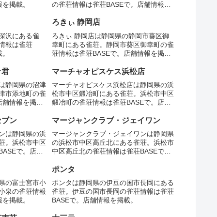
報を掲載。
の雀荘情報は雀荘BASEで。店舗情報を
掲載。
ろきぃ 静岡店
深沢にある雀
ろきぃ 静岡店は静岡県の静岡市葵区御
情報は雀荘
幸町にある雀荘。静岡市葵区御幸町の雀
載。
荘情報は雀荘BASEで。店舗情報を掲
載。
オ君
マーチャオピスケス浜松店
は静岡県の沼津
マーチャオピスケス浜松店は静岡県の浜
津市添地町の雀
松市中区鍛冶町にある雀荘。浜松市中区
店舗情報を掲
鍛冶町の雀荘情報は雀荘BASEで。店舗
情報を掲載。
セブン
マージャンクラブ・ジェイワン
ンは静岡県の浜
マージャンクラブ・ジェイワンは静岡県
荘。浜松市中区
の浜松市中区高丘北にある雀荘。浜松市
ASEで。店舗
中区高丘北の雀荘情報は雀荘BASEで。
店舗情報を掲載。
ポンタ
県の富士宮市小
ポンタは静岡県の伊豆の国市長岡にある
小泉の雀荘情報
雀荘。伊豆の国市長岡の雀荘情報は雀荘
報を掲載。
BASEで。店舗情報を掲載。