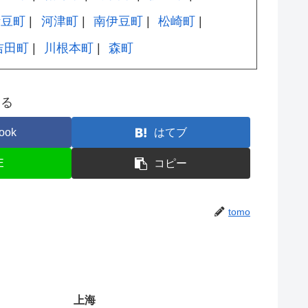
伊豆町
河津町
南伊豆町
松崎町
吉田町
川根本町
森町
する
ook
はてブ
E
コピー
tomo
上海