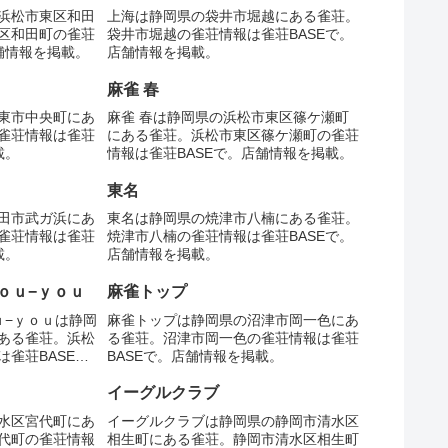
浜松市東区和田
上海は静岡県の袋井市堀越にある雀荘。
区和田町の雀荘
袋井市堀越の雀荘情報は雀荘BASEで。
舗情報を掲載。
店舗情報を掲載。
麻雀 春
東市中央町にあ
麻雀 春は静岡県の浜松市東区篠ケ瀬町
雀荘情報は雀荘
にある雀荘。浜松市東区篠ケ瀬町の雀荘
載。
情報は雀荘BASEで。店舗情報を掲載。
東名
田市武ガ浜にあ
東名は静岡県の焼津市八楠にある雀荘。
雀荘情報は雀荘
焼津市八楠の雀荘情報は雀荘BASEで。
載。
店舗情報を掲載。
ｏｕ−ｙｏｕ
麻雀トップ
ｕ−ｙｏｕは静岡
麻雀トップは静岡県の沼津市岡一色にあ
ある雀荘。浜松
る雀荘。沼津市岡一色の雀荘情報は雀荘
雀荘BASE
BASEで。店舗情報を掲載。
イーグルクラブ
水区宮代町にあ
イーグルクラブは静岡県の静岡市清水区
代町の雀荘情報
相生町にある雀荘。静岡市清水区相生町