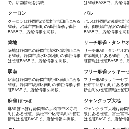
で。店舗情報を掲載。
は雀荘BASEで。店舗情
クーロン
パル
クーロンは静岡県の沼津市吉田町にある
パルは静岡県の御殿場市
雀荘。沼津市吉田町の雀荘情報は雀荘
荘。御殿場市深沢の雀荘
BASEで。店舗情報を掲載。
BASEで。店舗情報を掲
築地
リーチ麻雀・タンヤ
築地は静岡県の静岡市清水区築地町にあ
リーチ麻雀・タンヤオ君
る雀荘。静岡市清水区築地町の雀荘情報
市添地町にある雀荘。沼
は雀荘BASEで。店舗情報を掲載。
荘情報は雀荘BASEで。
載。
駅南
フリー麻雀ラッキー
駅南は静岡県の静岡市駿河区南町にある
フリー麻雀ラッキーセブ
雀荘。静岡市駿河区南町の雀荘情報は雀
松市中区砂山町にある雀
荘BASEで。店舗情報を掲載。
砂山町の雀荘情報は雀荘B
情報を掲載。
麻雀 ぽっぽ
ジャンクラブ大地
麻雀 ぽっぽは静岡県の浜松市中区寺島
ジャンクラブ大地は静岡
町にある雀荘。浜松市中区寺島町の雀荘
泉にある雀荘。富士宮市
情報は雀荘BASEで。店舗情報を掲載。
は雀荘BASEで。店舗情