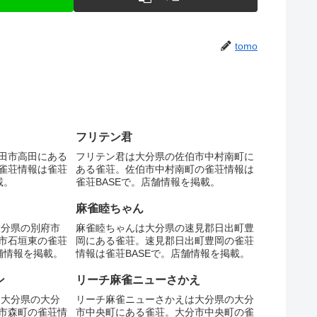
tomo
フリテン君
田市高田にある
フリテン君は大分県の佐伯市中村南町に
雀荘情報は雀荘
ある雀荘。佐伯市中村南町の雀荘情報は
載。
雀荘BASEで。店舗情報を掲載。
麻雀睦ちゃん
大分県の別府市
麻雀睦ちゃんは大分県の速見郡日出町豊
市石垣東の雀荘
岡にある雀荘。速見郡日出町豊岡の雀荘
舗情報を掲載。
情報は雀荘BASEで。店舗情報を掲載。
ン
リーチ麻雀ニューさかえ
は大分県の大分
リーチ麻雀ニューさかえは大分県の大分
市森町の雀荘情
市中央町にある雀荘。大分市中央町の雀