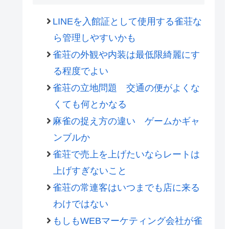
LINEを入館証として使用する雀荘な
ら管理しやすいかも
雀荘の外観や内装は最低限綺麗にす
る程度でよい
雀荘の立地問題 交通の便がよくな
くても何とかなる
麻雀の捉え方の違い ゲームかギャ
ンブルか
雀荘で売上を上げたいならレートは
上げすぎないこと
雀荘の常連客はいつまでも店に来る
わけではない
もしもWEBマーケティング会社が雀