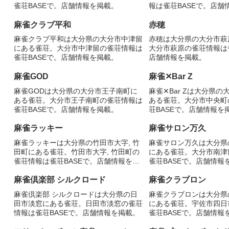
雀荘BASEで。店舗情報を掲載。
報は雀荘BASEで。店舗
麻雀クラブ平和
赤穂
麻雀クラブ平和は大分県の大分市中津留
赤穂は大分県の大分市萩
にある雀荘。大分市中津留の雀荘情報は
大分市萩原の雀荘情報は雀
雀荘BASEで。店舗情報を掲載。
店舗情報を掲載。
麻雀GOD
麻雀✕Bar Z
麻雀GODは大分県の大分市王子南町に
麻雀✕Bar Zは大分県
ある雀荘。大分市王子南町の雀荘情報は
ある雀荘。大分市中央町
雀荘BASEで。店舗情報を掲載。
荘BASEで。店舗情報を
麻雀ラッキー
麻雀サロン万久
麻雀ラッキーは大分県の竹田市大字, 竹
麻雀サロン万久は大分県
田町にある雀荘。竹田市大字, 竹田町の
にある雀荘。大分市南津
雀荘情報は雀荘BASEで。店舗情報を掲
雀荘BASEで。店舗情報
載。
麻雀倶楽部 シルクロード
麻雀クラブロン
麻雀倶楽部 シルクロードは大分県の日
麻雀クラブロンは大分県
田市淡窓にある雀荘。日田市淡窓の雀荘
にある雀荘。宇佐市四日
情報は雀荘BASEで。店舗情報を掲載。
雀荘BASEで。店舗情報