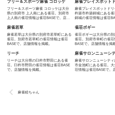
フリー＆スポーツ麻雀 コロッケ
麻雀プレイスポット
フリー＆スポーツ麻雀 コロッケは大分
麻雀プレイスポットドリ
県の別府市 上人南にある雀荘。別府市
杵築市杵築錦城にある雀
上人南の雀荘情報は雀荘BASEで。店舗
錦城の雀荘情報は雀荘BA
情報を掲載。
報を掲載。
麻雀若草
雀荘ボギー
麻雀若草は大分県の別府市若草町にある
雀荘ボギーは大分県の別
雀荘。別府市若草町の雀荘情報は雀荘
雀荘。別府市幸町の雀荘
BASEで。店舗情報を掲載。
BASEで。店舗情報を掲
リーチ
麻雀サロンニューシ
リーチは大分県の臼杵市野田にある雀
麻雀サロンニューシティ
荘。臼杵市野田の雀荘情報は雀荘BASE
市金池町にある雀荘。大
で。店舗情報を掲載。
荘情報は雀荘BASEで。
載。
麻雀睦ちゃん