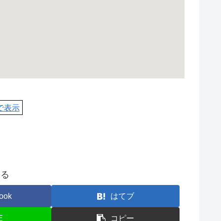
pで表示
する
ook
はてブ
E
コピー