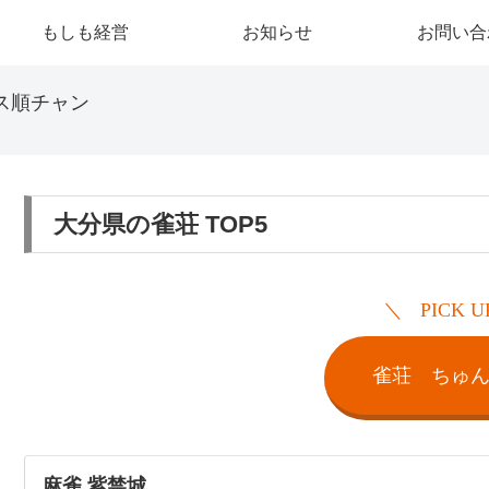
もしも経営
お知らせ
お問い合
ス順チャン
大分県の雀荘 TOP5
PICK U
雀荘 ちゅ
麻雀 紫禁城