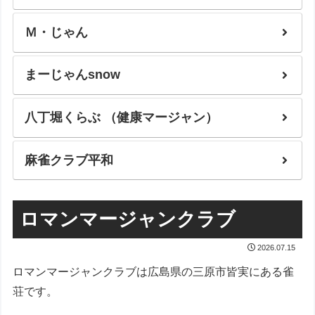
Ｍ・じゃん
まーじゃんsnow
八丁堀くらぶ （健康マージャン）
麻雀クラブ平和
ロマンマージャンクラブ
2026.07.15
ロマンマージャンクラブは広島県の三原市皆実にある雀
荘です。