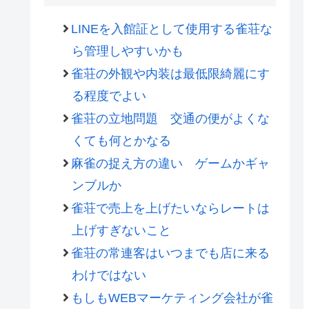
LINEを入館証として使用する雀荘な
ら管理しやすいかも
雀荘の外観や内装は最低限綺麗にす
る程度でよい
雀荘の立地問題 交通の便がよくな
くても何とかなる
麻雀の捉え方の違い ゲームかギャ
ンブルか
雀荘で売上を上げたいならレートは
上げすぎないこと
雀荘の常連客はいつまでも店に来る
わけではない
もしもWEBマーケティング会社が雀