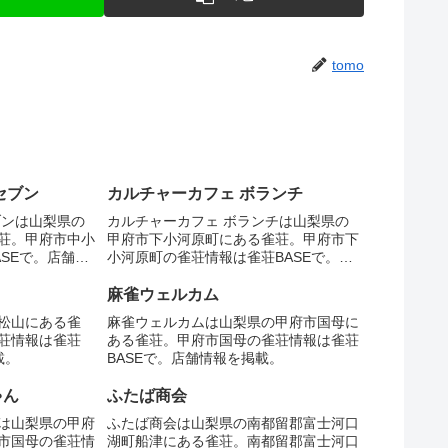
tomo
セブン
カルチャーカフェ ボランチ
ブンは山梨県の
カルチャーカフェ ボランチは山梨県の
荘。甲府市中小
甲府市下小河原町にある雀荘。甲府市下
SEで。店舗情
小河原町の雀荘情報は雀荘BASEで。店
舗情報を掲載。
麻雀ウェルカム
松山にある雀
麻雀ウェルカムは山梨県の甲府市国母に
荘情報は雀荘
ある雀荘。甲府市国母の雀荘情報は雀荘
載。
BASEで。店舗情報を掲載。
ゃん
ふたば商会
は山梨県の甲府
ふたば商会は山梨県の南都留郡富士河口
市国母の雀荘情
湖町船津にある雀荘。南都留郡富士河口