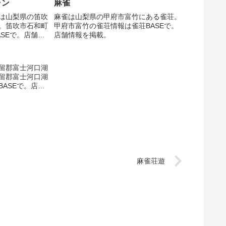
ャン
麻雀
は山梨県の笛吹
麻雀は山梨県の甲府市富竹にある雀荘。
。笛吹市石和町
甲府市富竹の雀荘情報は雀荘BASEで。
SEで。店舗情
店舗情報を掲載。
留郡富士河口湖
留郡富士河口湖
ASEで。店舗
麻雀荘遊