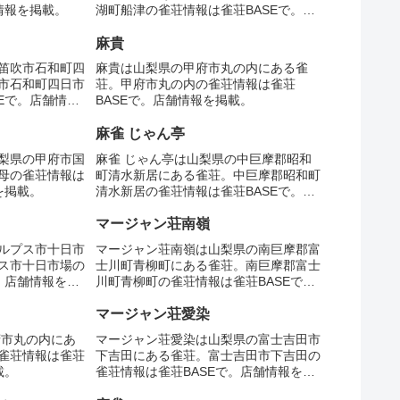
情報を掲載。
湖町船津の雀荘情報は雀荘BASEで。店
舗情報を掲載。
麻貴
笛吹市石和町四
麻貴は山梨県の甲府市丸の内にある雀
市石和町四日市
荘。甲府市丸の内の雀荘情報は雀荘
Eで。店舗情報
BASEで。店舗情報を掲載。
麻雀 じゃん亭
梨県の甲府市国
麻雀 じゃん亭は山梨県の中巨摩郡昭和
母の雀荘情報は
町清水新居にある雀荘。中巨摩郡昭和町
を掲載。
清水新居の雀荘情報は雀荘BASEで。店
舗情報を掲載。
マージャン荘南嶺
ルプス市十日市
マージャン荘南嶺は山梨県の南巨摩郡富
ス市十日市場の
士川町青柳町にある雀荘。南巨摩郡富士
。店舗情報を掲
川町青柳町の雀荘情報は雀荘BASEで。
店舗情報を掲載。
マージャン荘愛染
府市丸の内にあ
マージャン荘愛染は山梨県の富士吉田市
雀荘情報は雀荘
下吉田にある雀荘。富士吉田市下吉田の
載。
雀荘情報は雀荘BASEで。店舗情報を掲
載。