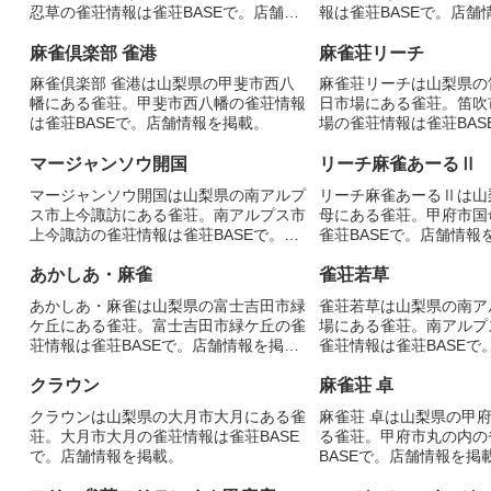
忍草の雀荘情報は雀荘BASEで。店舗情
報は雀荘BASEで。店舗
報を掲載。
麻雀倶楽部 雀港
麻雀荘リーチ
麻雀倶楽部 雀港は山梨県の甲斐市西八
麻雀荘リーチは山梨県の
幡にある雀荘。甲斐市西八幡の雀荘情報
日市場にある雀荘。笛吹
は雀荘BASEで。店舗情報を掲載。
場の雀荘情報は雀荘BAS
を掲載。
マージャンソウ開国
リーチ麻雀あーるⅡ
マージャンソウ開国は山梨県の南アルプ
リーチ麻雀あーるⅡは山
ス市上今諏訪にある雀荘。南アルプス市
母にある雀荘。甲府市国
上今諏訪の雀荘情報は雀荘BASEで。店
雀荘BASEで。店舗情報
舗情報を掲載。
あかしあ・麻雀
雀荘若草
あかしあ・麻雀は山梨県の富士吉田市緑
雀荘若草は山梨県の南ア
ケ丘にある雀荘。富士吉田市緑ケ丘の雀
場にある雀荘。南アルプ
荘情報は雀荘BASEで。店舗情報を掲
雀荘情報は雀荘BASEで
載。
載。
クラウン
麻雀荘 卓
クラウンは山梨県の大月市大月にある雀
麻雀荘 卓は山梨県の甲
荘。大月市大月の雀荘情報は雀荘BASE
る雀荘。甲府市丸の内の
で。店舗情報を掲載。
BASEで。店舗情報を掲