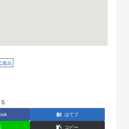
pで表示
する
ook
はてブ
E
コピー