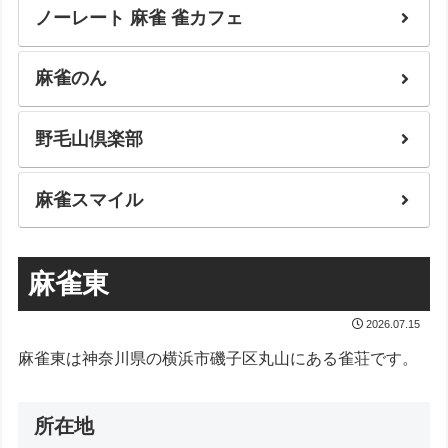
ノーレート 麻雀 雀カフェ
麻雀のん
野毛山倶楽部
麻雀スマイル
麻雀東
2026.07.15
麻雀東は神奈川県の横浜市磯子区丸山にある雀荘です。
所在地