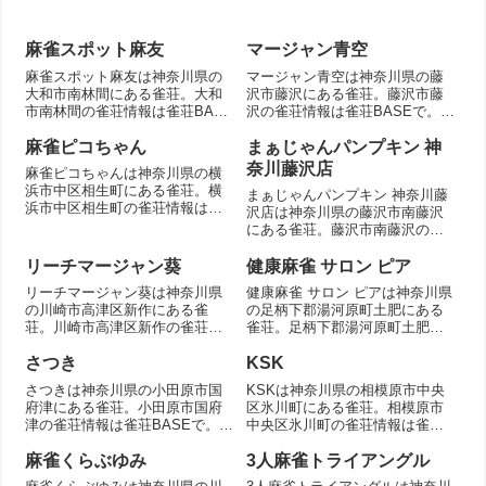
麻雀スポット麻友
マージャン青空
麻雀スポット麻友は神奈川県の
マージャン青空は神奈川県の藤
大和市南林間にある雀荘。大和
沢市藤沢にある雀荘。藤沢市藤
市南林間の雀荘情報は雀荘BASE
沢の雀荘情報は雀荘BASEで。店
で。店舗情報を掲載。
舗情報を掲載。
麻雀ピコちゃん
まぁじゃんパンプキン 神
奈川藤沢店
麻雀ピコちゃんは神奈川県の横
浜市中区相生町にある雀荘。横
まぁじゃんパンプキン 神奈川藤
浜市中区相生町の雀荘情報は雀
沢店は神奈川県の藤沢市南藤沢
荘BASEで。店舗情報を掲載。
にある雀荘。藤沢市南藤沢の雀
荘情報は雀荘BASEで。店舗情報
を掲載。
リーチマージャン葵
健康麻雀 サロン ピア
リーチマージャン葵は神奈川県
健康麻雀 サロン ピアは神奈川県
の川崎市高津区新作にある雀
の足柄下郡湯河原町土肥にある
荘。川崎市高津区新作の雀荘情
雀荘。足柄下郡湯河原町土肥の
報は雀荘BASEで。店舗情報を掲
雀荘情報は雀荘BASEで。店舗情
載。
報を掲載。
さつき
KSK
さつきは神奈川県の小田原市国
KSKは神奈川県の相模原市中央
府津にある雀荘。小田原市国府
区氷川町にある雀荘。相模原市
津の雀荘情報は雀荘BASEで。店
中央区氷川町の雀荘情報は雀荘
舗情報を掲載。
BASEで。店舗情報を掲載。
麻雀くらぶゆみ
3人麻雀トライアングル