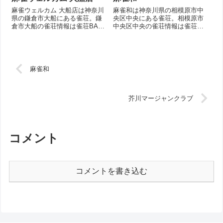
載。
麻雀ウェルカム 大船店は神奈川
麻雀和は神奈川県の相模原市中
県の鎌倉市大船にある雀荘。鎌
央区中央にある雀荘。相模原市
倉市大船の雀荘情報は雀荘BASE
中央区中央の雀荘情報は雀荘
で。店舗情報を掲載。
BASEで。店舗情報を掲載。
麻雀和
芥川マージャンクラブ
コメント
コメントを書き込む