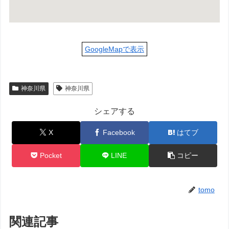
GoogleMapで表示
神奈川県
神奈川県
シェアする
X
Facebook
はてブ
Pocket
LINE
コピー
tomo
関連記事