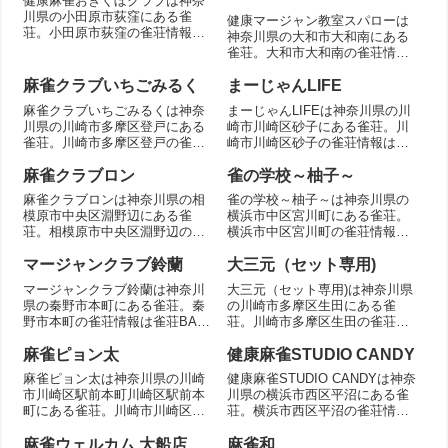
健康麻雀おぎくぼクラブは神奈
川県の小田原市荻窪にある雀
健康マージャン教室スパローは
荘。小田原市荻窪の雀荘情報は
神奈川県の大和市大和南にある
雀荘BASEで。店舗情報を掲載。
雀荘。大和市大和南の雀荘情報
は雀荘BASEで。店舗情報を掲
載。
麻雀クラブいちごみるく
まーじゃんLIFE
麻雀クラブいちごみるくは神奈
まーじゃんLIFEは神奈川県の川
川県の川崎市多摩区登戸にある
崎市川崎区砂子にある雀荘。川
雀荘。川崎市多摩区登戸の雀荘
崎市川崎区砂子の雀荘情報は雀
情報は雀荘BASEで。店舗情報を
荘BASEで。店舗情報を掲載。
掲載。
麻雀クラブロン
雀の学校～柚子～
麻雀クラブロンは神奈川県の相
雀の学校～柚子～は神奈川県の
模原市中央区淵野辺にある雀
横浜市中区宮川町にある雀荘。
荘。相模原市中央区淵野辺の雀
横浜市中区宮川町の雀荘情報は
荘情報は雀荘BASEで。店舗情報
雀荘BASEで。店舗情報を掲載。
を掲載。
マージャンクラブ鈴蘭
大三元（セット専用)
マージャンクラブ鈴蘭は神奈川
大三元（セット専用)は神奈川県
県の秦野市本町にある雀荘。秦
の川崎市多摩区生田にある雀
野市本町の雀荘情報は雀荘BASE
荘。川崎市多摩区生田の雀荘情
で。店舗情報を掲載。
報は雀荘BASEで。店舗情報を掲
載。
麻雀ピョン太
健康麻雀STUDIO CANDY
麻雀ピョン太は神奈川県の川崎
健康麻雀STUDIO CANDYは神奈
市川崎区駅前本町川崎区駅前本
川県の横浜市西区平沼にある雀
町にある雀荘。川崎市川崎区駅
荘。横浜市西区平沼の雀荘情報
前本町川崎区駅前本町の雀荘情
は雀荘BASEで。店舗情報を掲
報は雀荘BASEで。店舗情報を掲
載。
麻雀ウェルカム 大船店
麻雀和