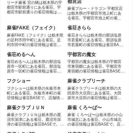
都宮店
リーチ麻雀 宮の橋は栃木県の宇
都宮市駅前通りにある雀荘。宇
麻雀ブルー・ドラゴン 宇都宮店
都宮市駅前通りの雀荘情報は雀
は栃木県の宇都宮市池上町にあ
荘BASEで。店舗情報を掲載。
る雀荘。宇都宮市池上町の雀荘
情報は雀荘BASEで。店舗情報を
掲載。
麻雀FAKE（フェイク）
雀荘きらら
麻雀FAKE（フェイク）は栃木県
雀荘きららは栃木県の那須塩原
の足利市田中町にある雀荘。足
市若葉町にある雀荘。那須塩原
利市田中町の雀荘情報は雀荘
市若葉町の雀荘情報は雀荘BASE
BASEで。店舗情報を掲載。
で。店舗情報を掲載。
雀荘めるへん
宇都宮の魔女
雀荘めるへんは栃木県の那須塩
宇都宮の魔女は栃木県の宇都宮
原市一区町にある雀荘。那須塩
市東宿郷にある雀荘。宇都宮市
原市一区町の雀荘情報は雀荘
東宿郷の雀荘情報は雀荘BASE
BASEで。店舗情報を掲載。
で。店舗情報を掲載。
フクショー
麻雀クラブリーチ
フクショーは栃木県の矢板市本
麻雀クラブリーチは栃木県の大
町にある雀荘。矢板市本町の雀
田原市大豆田にある雀荘。大田
荘情報は雀荘BASEで。店舗情報
原市大豆田の雀荘情報は雀荘
を掲載。
BASEで。店舗情報を掲載。
麻雀クラブＪＵＮ
麻雀 くろ〜ば〜
麻雀クラブＪＵＮは栃木県の鹿
麻雀 くろ〜ば〜は栃木県の小山
沼市深津にある雀荘。鹿沼市深
市城北にある雀荘。小山市城北
津の雀荘情報は雀荘BASEで。店
の雀荘情報は雀荘BASEで。店舗
舗情報を掲載。
情報を掲載。