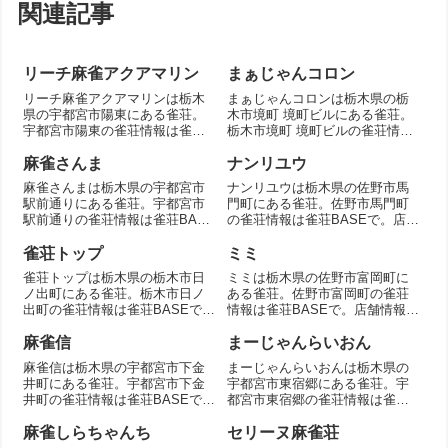
関連記事
リーチ麻雀アクアマリン
まぁじゃんコロン
リーチ麻雀アクアマリンは栃木
まぁじゃんコロンは栃木県の栃
県の宇都宮市陽東にある雀荘。
木市境町 境町ビルにある雀荘。
宇都宮市陽東の雀荘情報は雀荘
栃木市境町 境町ビルの雀荘情報
BASEで。店舗情報を掲載。
は雀荘BASEで。店舗情報を掲
載。
麻雀さんま
ナンリユウ
麻雀さんまは栃木県の宇都宮市
ナンリユウは栃木県の佐野市馬
駅前通りにある雀荘。宇都宮市
門町にある雀荘。佐野市馬門町
駅前通りの雀荘情報は雀荘BASE
の雀荘情報は雀荘BASEで。店舗
で。店舗情報を掲載。
情報を掲載。
雀荘トップ
ミミ
雀荘トップは栃木県の栃木市日
ミミは栃木県の佐野市富岡町に
ノ出町にある雀荘。栃木市日ノ
ある雀荘。佐野市富岡町の雀荘
出町の雀荘情報は雀荘BASEで。
情報は雀荘BASEで。店舗情報を
店舗情報を掲載。
掲載。
麻雀信
まーじゃんらいおん
麻雀信は栃木県の宇都宮市下金
まーじゃんらいおんは栃木県の
井町にある雀荘。宇都宮市下金
宇都宮市東宿郷にある雀荘。宇
井町の雀荘情報は雀荘BASEで。
都宮市東宿郷の雀荘情報は雀荘
店舗情報を掲載。
BASEで。店舗情報を掲載。
麻雀しらちゃんち
セリーヌ麻雀荘