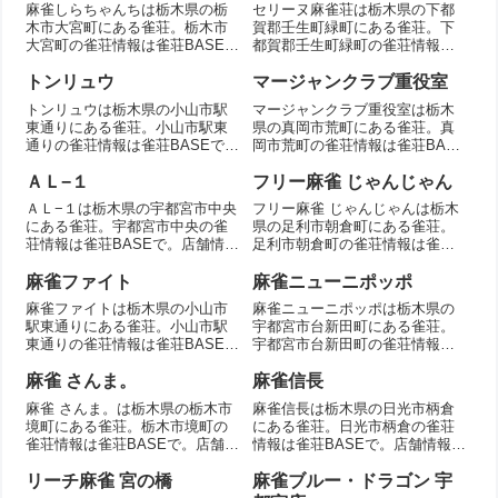
麻雀しらちゃんちは栃木県の栃
セリーヌ麻雀荘は栃木県の下都
木市大宮町にある雀荘。栃木市
賀郡壬生町緑町にある雀荘。下
大宮町の雀荘情報は雀荘BASE
都賀郡壬生町緑町の雀荘情報は
で。店舗情報を掲載。
雀荘BASEで。店舗情報を掲載。
トンリュウ
マージャンクラブ重役室
トンリュウは栃木県の小山市駅
マージャンクラブ重役室は栃木
東通りにある雀荘。小山市駅東
県の真岡市荒町にある雀荘。真
通りの雀荘情報は雀荘BASEで。
岡市荒町の雀荘情報は雀荘BASE
店舗情報を掲載。
で。店舗情報を掲載。
ＡＬ−１
フリー麻雀 じゃんじゃん
ＡＬ−１は栃木県の宇都宮市中央
フリー麻雀 じゃんじゃんは栃木
にある雀荘。宇都宮市中央の雀
県の足利市朝倉町にある雀荘。
荘情報は雀荘BASEで。店舗情報
足利市朝倉町の雀荘情報は雀荘
を掲載。
BASEで。店舗情報を掲載。
麻雀ファイト
麻雀ニューニポッポ
麻雀ファイトは栃木県の小山市
麻雀ニューニポッポは栃木県の
駅東通りにある雀荘。小山市駅
宇都宮市台新田町にある雀荘。
東通りの雀荘情報は雀荘BASE
宇都宮市台新田町の雀荘情報は
で。店舗情報を掲載。
雀荘BASEで。店舗情報を掲載。
麻雀 さんま。
麻雀信長
麻雀 さんま。は栃木県の栃木市
麻雀信長は栃木県の日光市柄倉
境町にある雀荘。栃木市境町の
にある雀荘。日光市柄倉の雀荘
雀荘情報は雀荘BASEで。店舗情
情報は雀荘BASEで。店舗情報を
報を掲載。
掲載。
リーチ麻雀 宮の橋
麻雀ブルー・ドラゴン 宇