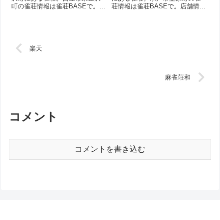
町の雀荘情報は雀荘BASEで。店
荘情報は雀荘BASEで。店舗情報
舗情報を掲載。
を掲載。
楽天
麻雀荘和
コメント
コメントを書き込む