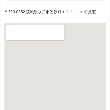
〒310-0852 茨城県水戸市笠原町１２３１−１ 竹風荘