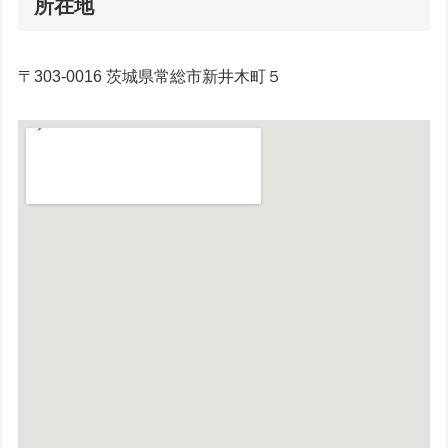
所在地
〒303-0016 茨城県常総市新井木町５