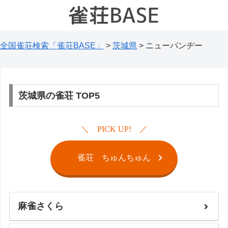
全国雀荘検索「雀荘BASE」
>
茨城県
>
ニューパンヂー
茨城県の雀荘 TOP5
PICK UP!
雀荘 ちゅんちゅん
麻雀さくら