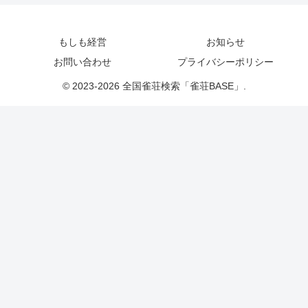
もしも経営
お知らせ
お問い合わせ
プライバシーポリシー
© 2023-2026 全国雀荘検索「雀荘BASE」.