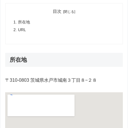
目次
所在地
URL
所在地
〒310-0803 茨城県水戸市城南３丁目８−２８