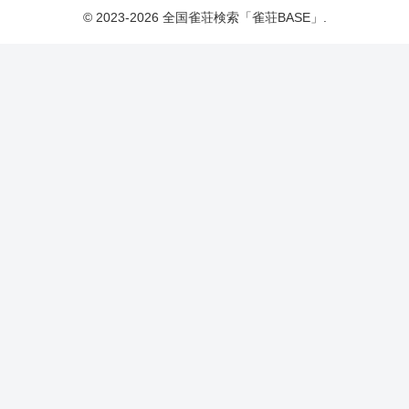
© 2023-2026 全国雀荘検索「雀荘BASE」.