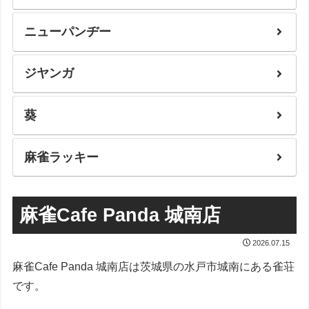
ニューパンヂー
ジヤンガ
葵
麻雀ラッキー
麻雀Cafe Panda 城南店
2026.07.15
麻雀Cafe Panda 城南店は茨城県の水戸市城南にある雀荘
です。